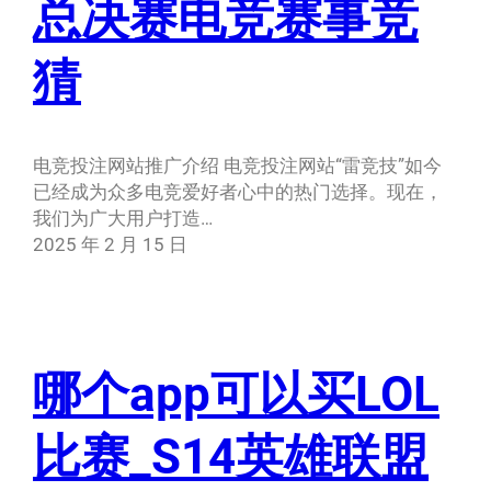
总决赛电竞赛事竞
猜
电竞投注网站推广介绍 电竞投注网站“雷竞技”如今
已经成为众多电竞爱好者心中的热门选择。现在，
我们为广大用户打造…
2025 年 2 月 15 日
哪个app可以买LOL
比赛_S14英雄联盟