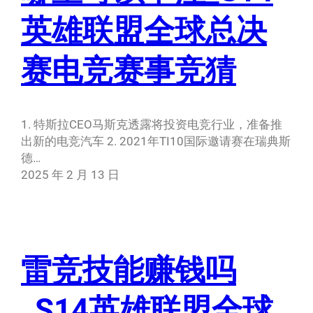
英雄联盟全球总决
赛电竞赛事竞猜
1. 特斯拉CEO马斯克透露将投资电竞行业，准备推
出新的电竞汽车 2. 2021年TI10国际邀请赛在瑞典斯
德…
2025 年 2 月 13 日
雷竞技能赚钱吗
_S14英雄联盟全球