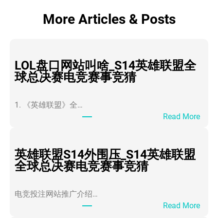
More Articles & Posts
LOL盘口网站叫啥_S14英雄联盟全
球总决赛电竞赛事竞猜
1. 《英雄联盟》全…
：
Read More
L
O
L
英雄联盟S14外围压_S14英雄联盟
盘
全球总决赛电竞赛事竞猜
口
网
电竞投注网站推广介绍…
站
：
Read More
叫
英