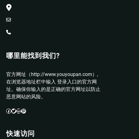
哪里能找到我们?
官方网址（http://www.youyoupan.com）,
在浏览器地址栏中输入 登录入口的官方网
址。确保你输入的是正确的官方网址以防止
恶意网站的风险。
Facebook
Twitter
LinkedIn
Pinterest
快速访问