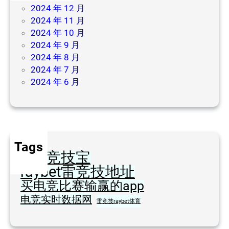
竞
2024 年 12 月
猜
2024 年 11 月
2024 年 10 月
2024 年 9 月
2024 年 8 月
2024 年 7 月
2024 年 6 月
Tags
JJB竞技宝
raybet雷竞技地址
买电竞比赛输赢的app
电竞实时数据网
雷竞技raybet体育