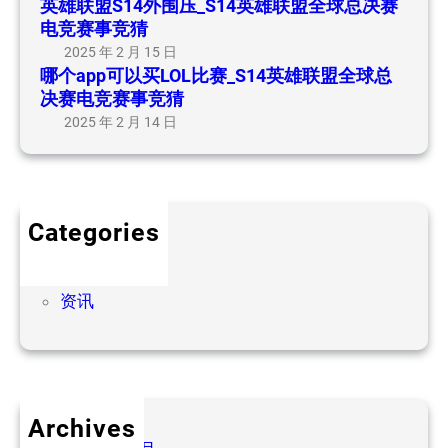
英雄联盟S14外围压_S14英雄联盟全球总决赛
L
全
竞
电竞赛事竞猜
比
球
猜
赛
2025 年 2 月 15 日
总
哪个app可以买LOL比赛_S14英雄联盟全球总
_
决
决赛电竞赛事竞猜
S
赛
2025 年 2 月 14 日
1
电
4
竞
英
赛
雄
事
联
Categories
竞
盟
文章
猜
全
新闻
球
资讯
总
决
赛
电
竞
Archives
赛