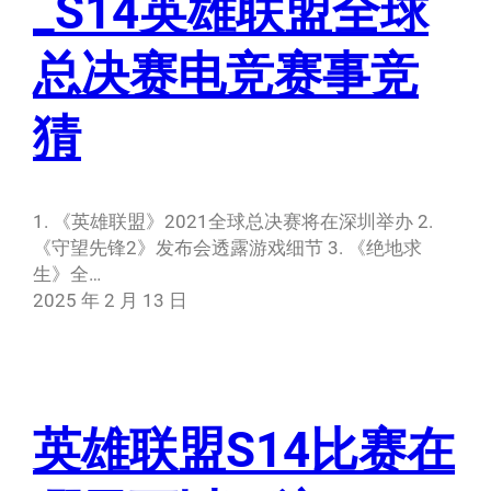
_S14英雄联盟全球
总决赛电竞赛事竞
猜
1. 《英雄联盟》2021全球总决赛将在深圳举办 2.
《守望先锋2》发布会透露游戏细节 3. 《绝地求
生》全…
2025 年 2 月 13 日
英雄联盟S14比赛在