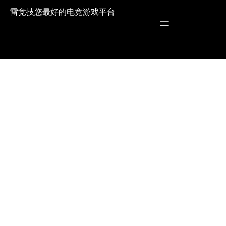
h
雷竞技您最好的电竞游戏平台