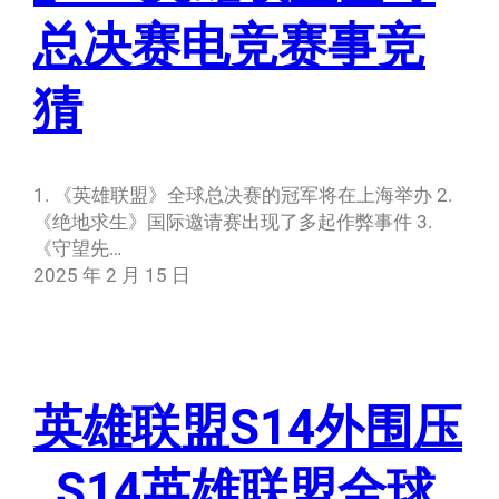
总决赛电竞赛事竞
猜
1. 《英雄联盟》全球总决赛的冠军将在上海举办 2.
《绝地求生》国际邀请赛出现了多起作弊事件 3.
《守望先…
2025 年 2 月 15 日
英雄联盟S14外围压
_S14英雄联盟全球