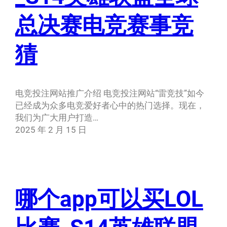
总决赛电竞赛事竞
猜
电竞投注网站推广介绍 电竞投注网站“雷竞技”如今
已经成为众多电竞爱好者心中的热门选择。现在，
我们为广大用户打造…
2025 年 2 月 15 日
哪个app可以买LOL