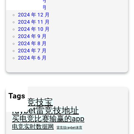
2025 年 2 月
事
2025 年 1 月
竞
2024 年 12 月
猜
2024 年 11 月
2024 年 10 月
2024 年 9 月
2024 年 8 月
2024 年 7 月
2024 年 6 月
Tags
JJB竞技宝
raybet雷竞技地址
买电竞比赛输赢的app
电竞实时数据网
雷竞技raybet体育