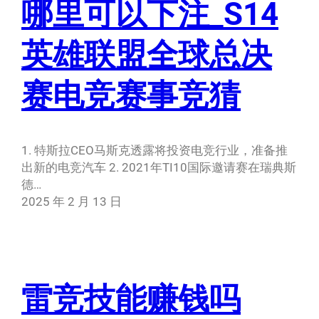
哪里可以下注_S14
英雄联盟全球总决
赛电竞赛事竞猜
1. 特斯拉CEO马斯克透露将投资电竞行业，准备推
出新的电竞汽车 2. 2021年TI10国际邀请赛在瑞典斯
德…
2025 年 2 月 13 日
雷竞技能赚钱吗