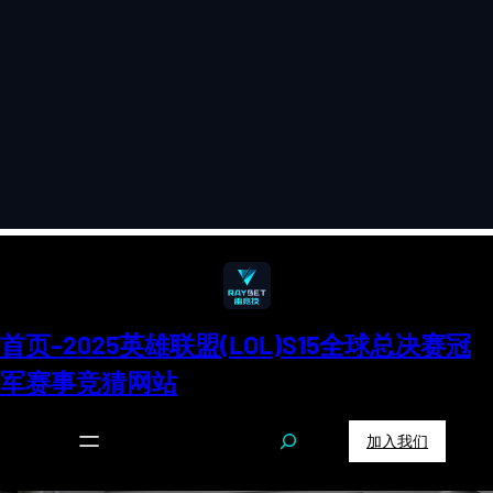
首页–2025英雄联盟(LOL)s15全球总决赛冠
军赛事竞猜网站
S
加入我们
e
a