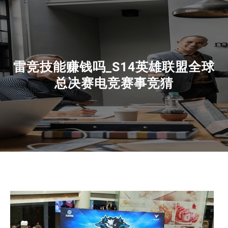
r
c
h
雷竞技能赚钱吗_S14英雄联盟全球
总决赛电竞赛事竞猜