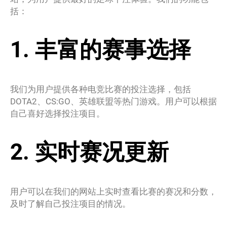
括：
1. 丰富的赛事选择
我们为用户提供各种电竞比赛的投注选择，包括
DOTA2、CS:GO、英雄联盟等热门游戏。用户可以根据
自己喜好选择投注项目。
2. 实时赛况更新
用户可以在我们的网站上实时查看比赛的赛况和分数，
及时了解自己投注项目的情况。