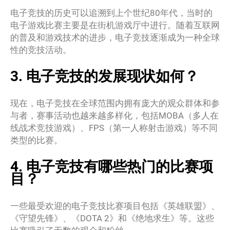
电子竞技的历史可以追溯到上个世纪80年代，当时的
电子游戏比赛主要是在街机游戏厅中进行。随着互联网
的普及和游戏技术的进步，电子竞技逐渐成为一种全球
性的竞技活动。
3. 电子竞技的发展现状如何？
现在，电子竞技在全球范围内拥有庞大的观众群体和参
与者，赛事活动也越来越多样化，包括MOBA（多人在
线战术竞技游戏）、FPS（第一人称射击游戏）等不同
类型的比赛。
4. 电子竞技有哪些热门的比赛项
目？
一些最受欢迎的电子竞技比赛项目包括《英雄联盟》、
《守望先锋》、《DOTA 2》和《绝地求生》等。这些