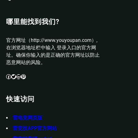
哪里能找到我们?
官方网址（http://www.youyoupan.com）,
在浏览器地址栏中输入 登录入口的官方网
址。确保你输入的是正确的官方网址以防止
恶意网站的风险。
Facebook
Twitter
LinkedIn
Pinterest
快速访问
雷电竞网页版
雷竞技APP官方网站