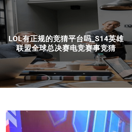
r
c
h
LOL有正规的竞猜平台吗_S14英雄
联盟全球总决赛电竞赛事竞猜