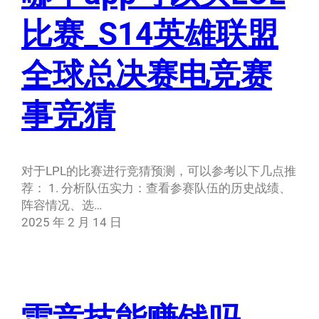
比赛_S14英雄联盟
全球总决赛电竞赛
事竞猜
对于LPL的比赛进行竞猜预测，可以参考以下几点推
荐： 1. 分析队伍实力：查看参赛队伍的历史战绩、
阵容情况、选…
2025 年 2 月 14 日