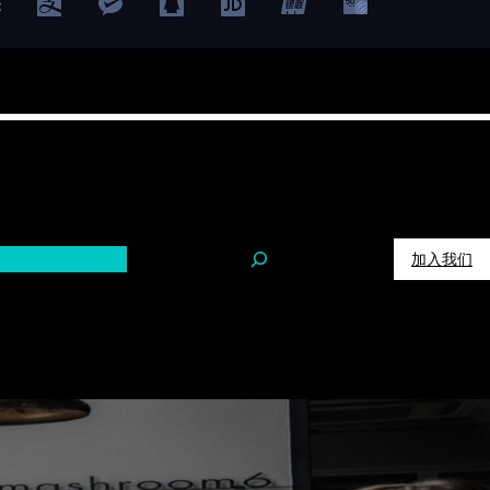
S
加入我们
e
a
r
c
h