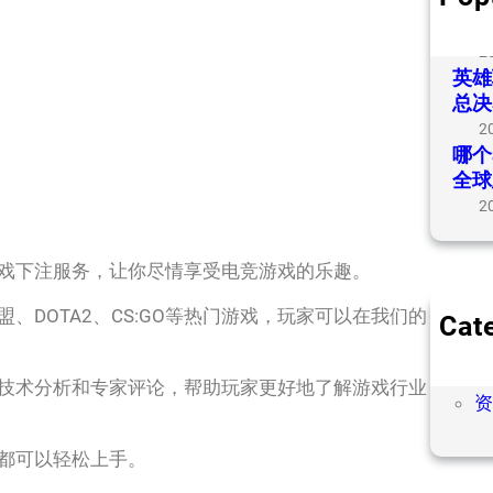
LO
决赛
2
英雄
总决
2
哪个
全球
2
戏下注服务，让你尽情享受电竞游戏的乐趣。
DOTA2、CS:GO等热门游戏，玩家可以在我们的
Cat
文
新
技术分析和专家评论，帮助玩家更好地了解游戏行业
资
都可以轻松上手。