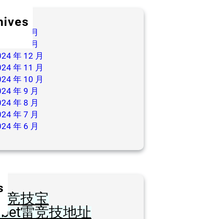
hives
025 年 2 月
025 年 1 月
024 年 12 月
024 年 11 月
024 年 10 月
024 年 9 月
024 年 8 月
024 年 7 月
024 年 6 月
s
JB竞技宝
aybet雷竞技地址