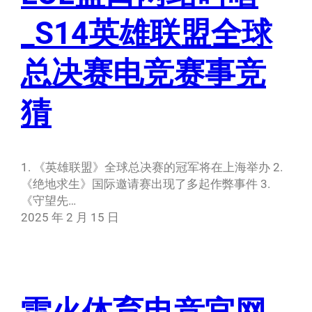
球
总
_S14英雄联盟全球
决
赛
总决赛电竞赛事竞
电
竞
猜
赛
事
竞
猜
1. 《英雄联盟》全球总决赛的冠军将在上海举办 2.
《绝地求生》国际邀请赛出现了多起作弊事件 3.
《守望先…
2025 年 2 月 15 日