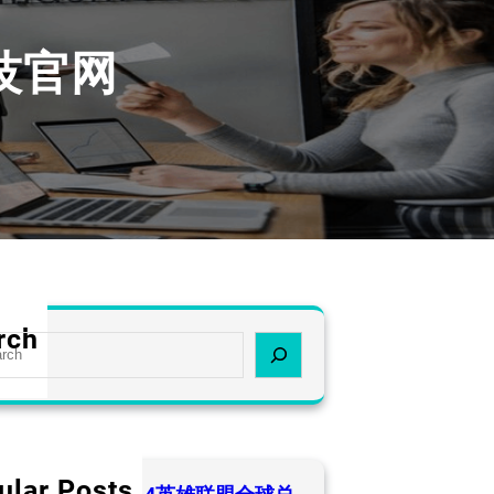
竞技官网
rch
ular Posts