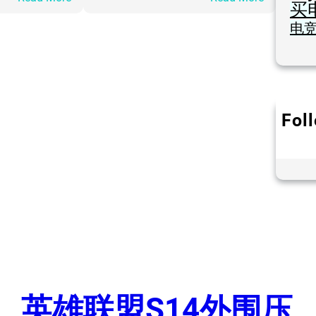
买
英
哪
电
雄
个
联
a
盟
p
S
p
1
可
4
以
Fol
外
买
围
L
压
O
_
L
S
比
1
赛
4
_
英
S
雄
1
联
4
英雄联盟S14外围压
盟
英