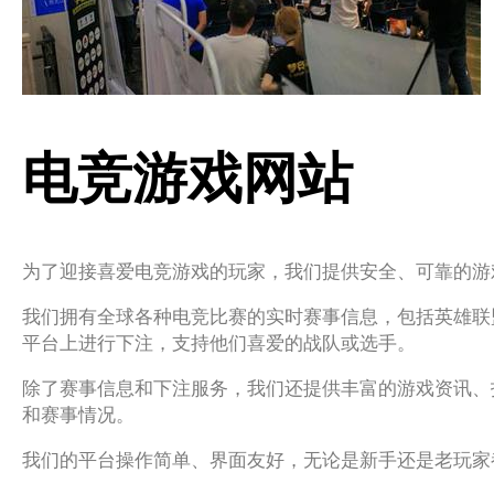
电竞游戏网站
为了迎接喜爱电竞游戏的玩家，我们提供安全、可靠的游
我们拥有全球各种电竞比赛的实时赛事信息，包括英雄联盟、
平台上进行下注，支持他们喜爱的战队或选手。
除了赛事信息和下注服务，我们还提供丰富的游戏资讯、
和赛事情况。
我们的平台操作简单、界面友好，无论是新手还是老玩家