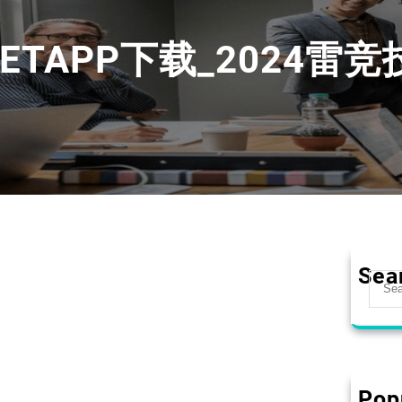
ETAPP下载_2024雷
Sea
S
e
a
r
c
h
Pop