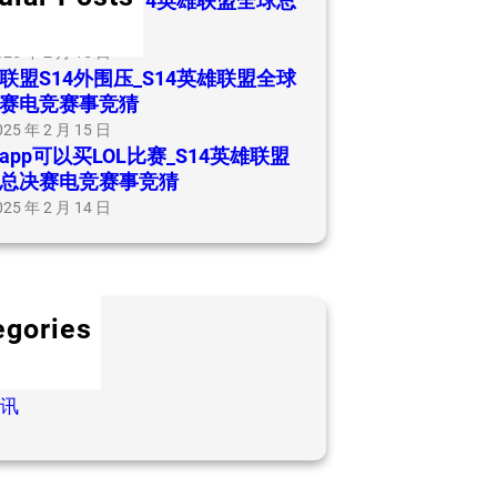
L盘口网站叫啥_S14英雄联盟全球总
电竞赛事竞猜
025 年 2 月 15 日
联盟S14外围压_S14英雄联盟全球
赛电竞赛事竞猜
025 年 2 月 15 日
app可以买LOL比赛_S14英雄联盟
总决赛电竞赛事竞猜
025 年 2 月 14 日
egories
章
闻
讯