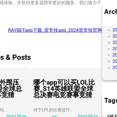
戏体验，并获得更多选择和更好的服务。我们致力于
Arc
2
2
2
RAYBETapp下载_雷竞技app_2024雷竞技官网
2
2
2
2
es & Posts
2
2
4外围压
哪个app可以买LOL比
联盟全球总
赛_S14英雄联盟全球
事竞猜
总决赛电竞赛事竞猜
Tag
J
绍…
对于LPL的比赛进行…
r
：
：
Read More
Read More