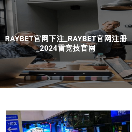
r
c
h
RAYBET官网下注_RAYBET官网注册
_2024雷竞技官网