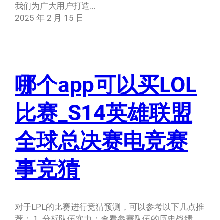
我们为广大用户打造…
2025 年 2 月 15 日
哪个app可以买LOL
比赛_S14英雄联盟
全球总决赛电竞赛
事竞猜
对于LPL的比赛进行竞猜预测，可以参考以下几点推
荐： 1. 分析队伍实力：查看参赛队伍的历史战绩、