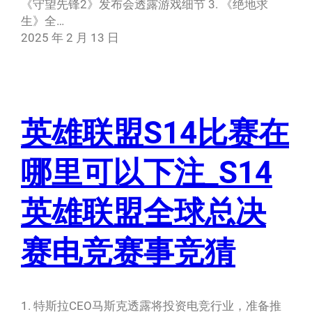
《守望先锋2》发布会透露游戏细节 3. 《绝地求
生》全…
2025 年 2 月 13 日
英雄联盟S14比赛在
哪里可以下注_S14
英雄联盟全球总决
赛电竞赛事竞猜
1. 特斯拉CEO马斯克透露将投资电竞行业，准备推