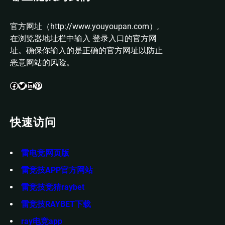
官方网址（http://www.youyoupan.com）,
在浏览器地址栏中输入 登录入口的官方网
址。确保你输入的是正确的官方网址以防止
恶意网站的风险。
Facebook
Twitter
LinkedIn
Pinterest
快速访问
雷电竞网页版
雷竞技APP官方网站
雷竞技竞猜raybet
雷竞技RAYBET下载
ray电竞app