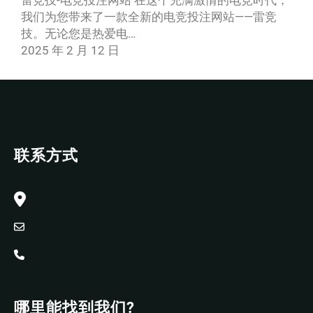
雷竞技-电竞投注网站 在这个充满激情的电竞时代，
我们为您带来了一款全新的电竞投注网站——雷竞
技。无论您是热爱电…
2025 年 2 月 12 日
联系方式
哪里能找到我们?