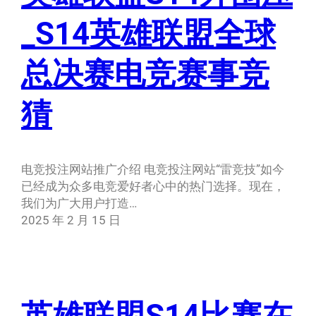
猜
_S14英雄联盟全球
总决赛电竞赛事竞
猜
电竞投注网站推广介绍 电竞投注网站“雷竞技”如今
已经成为众多电竞爱好者心中的热门选择。现在，
我们为广大用户打造…
2025 年 2 月 15 日