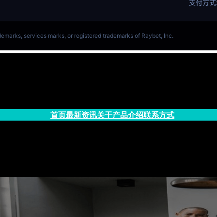
首页
最新资讯
关于
产品
介绍
联系方式