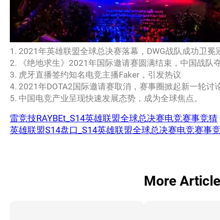
1. 2021年英雄联盟全球总决赛落幕，DWG战队成功卫冕
2. 《绝地求生》2021年国际邀请赛圆满结束，中国战队
3. 虎牙直播签约知名电竞主播Faker，引发热议
4. 2021年DOTA2国际邀请赛取消，赛事圈掀起新一轮讨
5. 中国电竞产业呈现快速发展态势，成为全球焦点。
雷竞技RAYBEt_S14英雄联盟全球总决赛电竞赛事竞猜
英雄联盟S14盘口_S14英雄联盟全球总决赛电竞赛事
More Articl