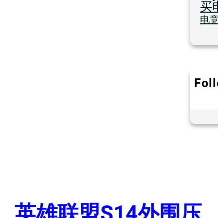
买
1
赛
4
_
电
英
S
雄
1
联
4
盟
英
全
雄
Fol
球
联
总
盟
决
全
赛
球
电
总
竞
决
赛
赛
事
电
竞
竞
猜
赛
事
英雄联盟S14外围压
竞