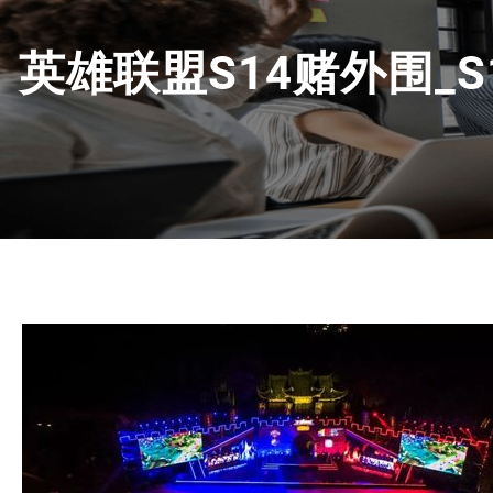
英雄联盟S14赌外围_