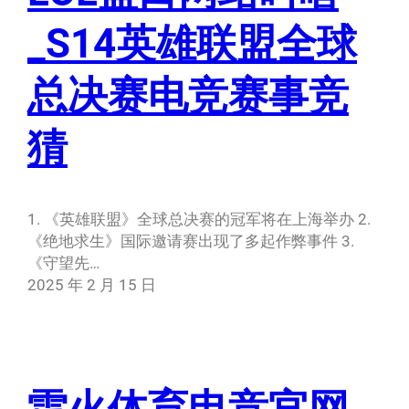
_S14英雄联盟全球
总决赛电竞赛事竞
猜
1. 《英雄联盟》全球总决赛的冠军将在上海举办 2.
《绝地求生》国际邀请赛出现了多起作弊事件 3.
《守望先…
2025 年 2 月 15 日