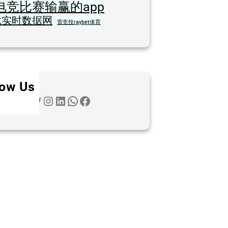
电竞比赛输赢的app
竞实时数据网
雷竞技raybet体育
low Us
Twitter
Instagram
LinkedIn
WhatsApp
Facebook