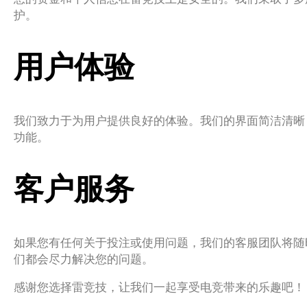
护。
用户体验
我们致力于为用户提供良好的体验。我们的界面简洁清晰
功能。
客户服务
如果您有任何关于投注或使用问题，我们的客服团队将随
们都会尽力解决您的问题。
感谢您选择雷竞技，让我们一起享受电竞带来的乐趣吧！