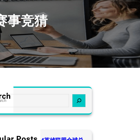
竞赛事竞猜
rch
ular Posts