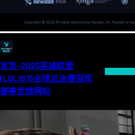
跳
至
内
容
首页–2025英雄联盟
(LOL)s15全球总决赛冠军
赛事竞猜网站