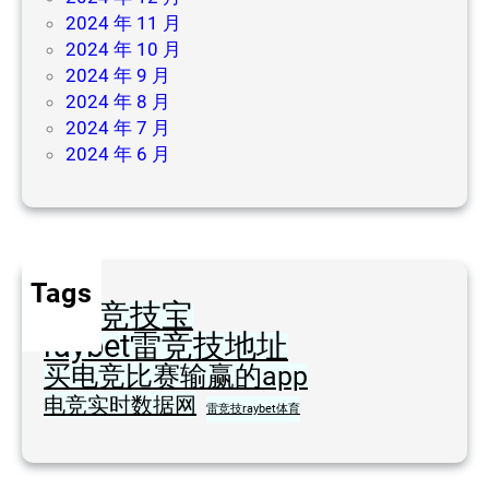
猜
2024 年 11 月
2024 年 10 月
2024 年 9 月
2024 年 8 月
2024 年 7 月
2024 年 6 月
Tags
JJB竞技宝
raybet雷竞技地址
买电竞比赛输赢的app
电竞实时数据网
雷竞技raybet体育