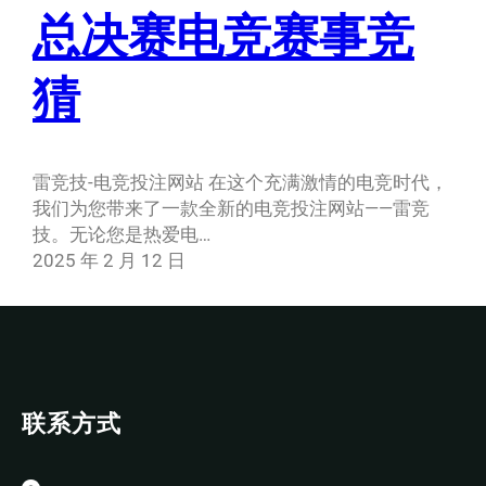
总决赛电竞赛事竞
猜
雷竞技-电竞投注网站 在这个充满激情的电竞时代，
我们为您带来了一款全新的电竞投注网站——雷竞
技。无论您是热爱电…
2025 年 2 月 12 日
联系方式