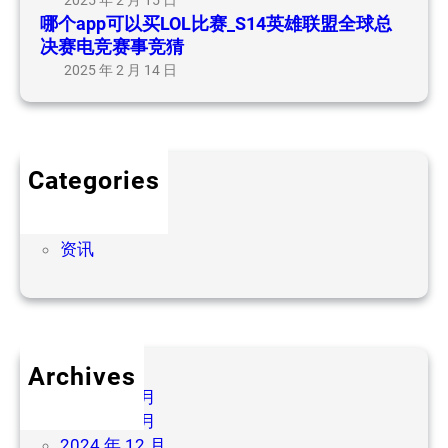
赛
2025 年 2 月 15 日
总
哪个app可以买LOL比赛_S14英雄联盟全球总
_
决
决赛电竞赛事竞猜
S
赛
2025 年 2 月 14 日
1
电
4
竞
英
赛
雄
事
联
Categories
竞
盟
文章
猜
全
新闻
球
资讯
总
决
赛
电
竞
Archives
赛
2025 年 2 月
事
2025 年 1 月
竞
2024 年 12 月