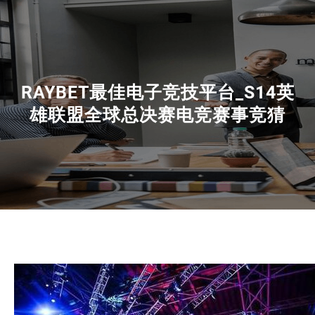
r
c
h
RAYBET最佳电子竞技平台_S14英
雄联盟全球总决赛电竞赛事竞猜