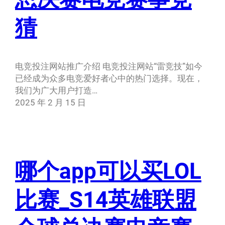
猜
电竞投注网站推广介绍 电竞投注网站“雷竞技”如今
已经成为众多电竞爱好者心中的热门选择。现在，
我们为广大用户打造…
2025 年 2 月 15 日
哪个app可以买LOL
比赛_S14英雄联盟