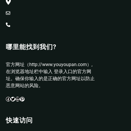
哪里能找到我们?
官方网址（http://www.youyoupan.com）,
在浏览器地址栏中输入 登录入口的官方网
址。确保你输入的是正确的官方网址以防止
恶意网站的风险。
Facebook
Twitter
LinkedIn
Pinterest
快速访问