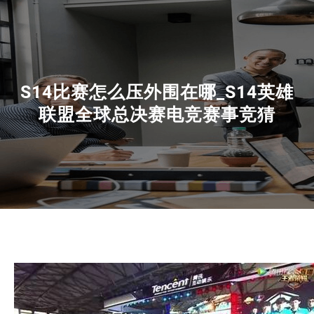
r
c
h
S14比赛怎么压外围在哪_S14英雄
联盟全球总决赛电竞赛事竞猜