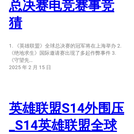
总决赛电竞赛事竞
猜
1. 《英雄联盟》全球总决赛的冠军将在上海举办 2.
《绝地求生》国际邀请赛出现了多起作弊事件 3.
《守望先…
2025 年 2 月 15 日
英雄联盟S14外围压
_S14英雄联盟全球