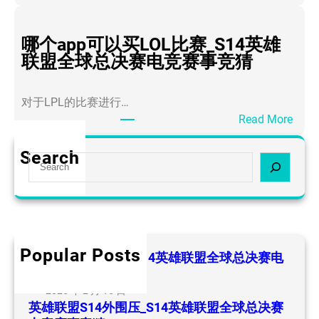
英
啥
雄
_
联
哪个app可以买LOL比赛_S14英雄
S
盟
联盟全球总决赛电竞赛事竞猜
1
S
4
1
英
对于LPL的比赛进行…
4
雄
：
Read More
外
联
哪
围
盟
个
Search
压
S
全
a
_
e
球
p
S
a
总
p
1
r
决
可
4
c
赛
以
英
h
Popular Posts
电
买
LOL盘口网站叫啥_S14英雄联盟全球总决赛电
雄
竞
L
竞赛事竞猜
联
赛
O
2025 年 2 月 15 日
盟
事
英雄联盟S14外围压_S14英雄联盟全球总决赛
L
全