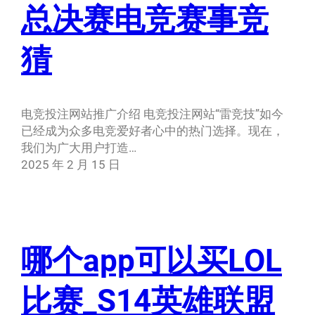
总决赛电竞赛事竞
猜
电竞投注网站推广介绍 电竞投注网站“雷竞技”如今
已经成为众多电竞爱好者心中的热门选择。现在，
我们为广大用户打造…
2025 年 2 月 15 日
哪个app可以买LOL
比赛_S14英雄联盟