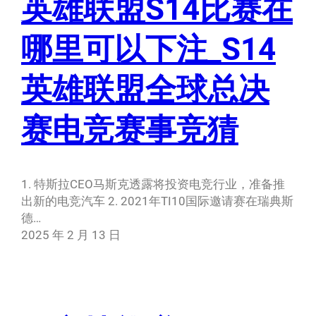
英雄联盟S14比赛在
哪里可以下注_S14
英雄联盟全球总决
赛电竞赛事竞猜
1. 特斯拉CEO马斯克透露将投资电竞行业，准备推
出新的电竞汽车 2. 2021年TI10国际邀请赛在瑞典斯
德…
2025 年 2 月 13 日