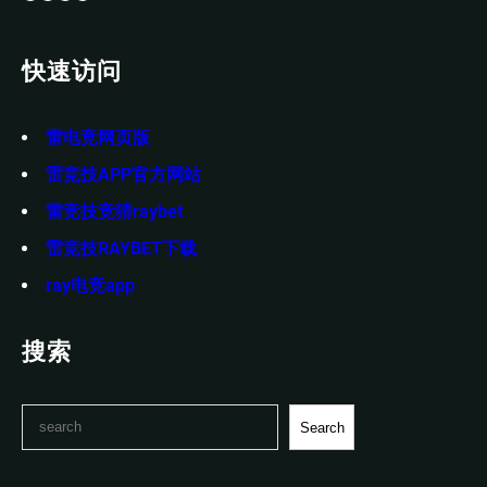
快速访问
雷电竞网页版
雷竞技APP官方网站
雷竞技竞猜raybet
雷竞技RAYBET下载
ray电竞app
搜索
S
Search
e
a