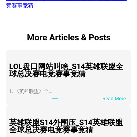
竞赛事竞猜
More Articles & Posts
LOL盘口网站叫啥_S14英雄联盟全
球总决赛电竞赛事竞猜
1. 《英雄联盟》全…
：
Read More
L
O
L
英雄联盟S14外围压_S14英雄联盟
盘
全球总决赛电竞赛事竞猜
口