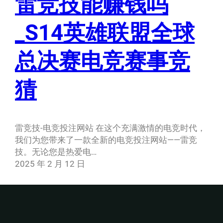
雷竞技能赚钱吗
_S14英雄联盟全球
总决赛电竞赛事竞
猜
雷竞技-电竞投注网站 在这个充满激情的电竞时代，
我们为您带来了一款全新的电竞投注网站——雷竞
技。无论您是热爱电…
2025 年 2 月 12 日