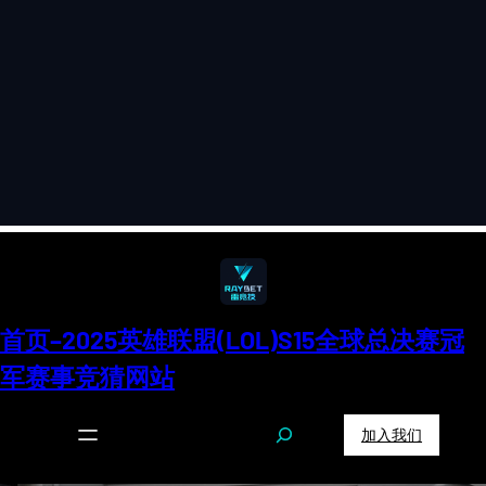
首页–2025英雄联盟(LOL)s15全球总决赛冠
军赛事竞猜网站
S
加入我们
e
a