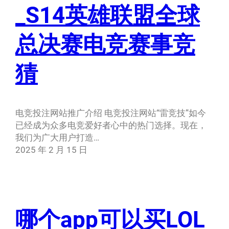
_S14英雄联盟全球
总决赛电竞赛事竞
猜
电竞投注网站推广介绍 电竞投注网站“雷竞技”如今
已经成为众多电竞爱好者心中的热门选择。现在，
我们为广大用户打造…
2025 年 2 月 15 日
哪个app可以买LOL