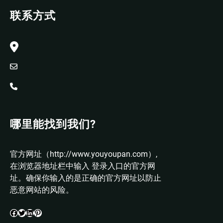
联系方式
哪里能找到我们?
官方网址（http://www.youyoupan.com）,
在浏览器地址栏中输入 登录入口的官方网
址。确保你输入的是正确的官方网址以防止
恶意网站的风险。
Facebook
Twitter
LinkedIn
Pinterest