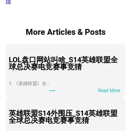
猜
More Articles & Posts
LOL盘口网站叫啥_S14英雄联盟全
球总决赛电竞赛事竞猜
1. 《英雄联盟》全…
：
Read More
L
O
L
英雄联盟S14外围压_S14英雄联盟
盘
全球总决赛电竞赛事竞猜
口