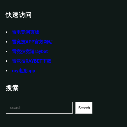
快速访问
雷电竞网页版
雷竞技APP官方网站
雷竞技竞猜raybet
雷竞技RAYBET下载
ray电竞app
搜索
S
Search
e
a
r