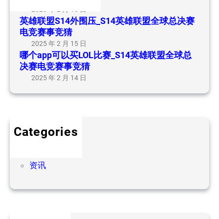
联
赛
O
2025 年 2 月 15 日
盟
事
英雄联盟S14外围压_S14英雄联盟全球总决赛
L
全
竞
电竞赛事竞猜
比
球
猜
赛
2025 年 2 月 15 日
总
哪个app可以买LOL比赛_S14英雄联盟全球总
_
决
决赛电竞赛事竞猜
S
赛
2025 年 2 月 14 日
1
电
4
竞
英
赛
雄
事
联
Categories
竞
盟
文章
猜
全
新闻
球
资讯
总
决
赛
电