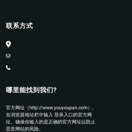
联系方式
哪里能找到我们?
官方网址（http://www.youyoupan.com）,
在浏览器地址栏中输入 登录入口的官方网
址。确保你输入的是正确的官方网址以防止
恶意网站的风险。