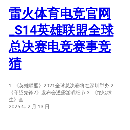
雷火体育电竞官网
_S14英雄联盟全球
总决赛电竞赛事竞
猜
1. 《英雄联盟》2021全球总决赛将在深圳举办 2.
《守望先锋2》发布会透露游戏细节 3. 《绝地求
生》全…
2025 年 2 月 13 日