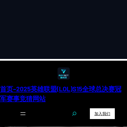
首页–2025英雄联盟(LOL)s15全球总决赛冠
军赛事竞猜网站
S
加入我们
e
a