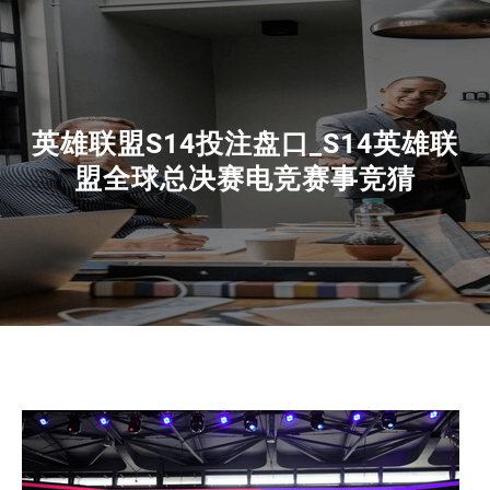
r
c
h
英雄联盟S14投注盘口_S14英雄联
盟全球总决赛电竞赛事竞猜