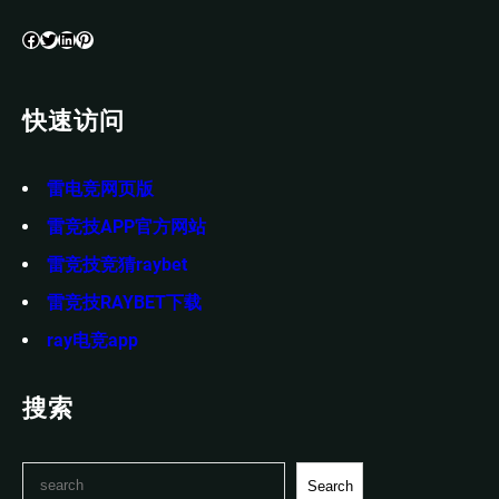
Facebook
Twitter
LinkedIn
Pinterest
快速访问
雷电竞网页版
雷竞技APP官方网站
雷竞技竞猜raybet
雷竞技RAYBET下载
ray电竞app
搜索
S
Search