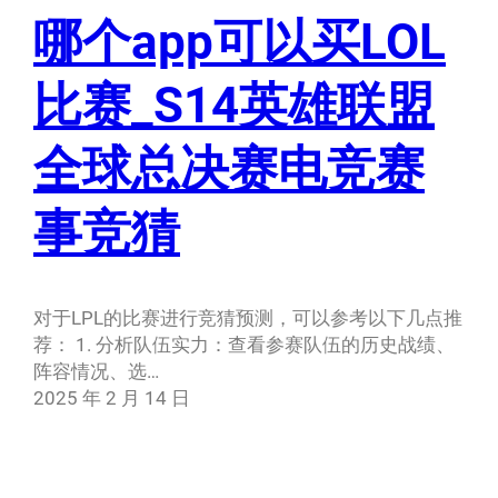
哪个app可以买LOL
比赛_S14英雄联盟
全球总决赛电竞赛
事竞猜
对于LPL的比赛进行竞猜预测，可以参考以下几点推
荐： 1. 分析队伍实力：查看参赛队伍的历史战绩、
阵容情况、选…
2025 年 2 月 14 日