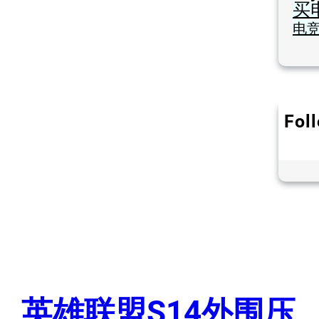
买
4
以
电
外
买
围
L
压
O
_
L
S
比
1
赛
Fol
4
_
英
S
雄
1
联
4
盟
英
全
雄
球
联
总
盟
决
全
赛
球
英雄联盟S14外围压
电
总