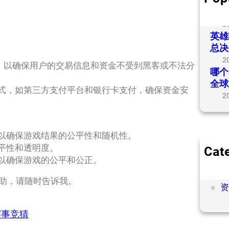
LO
决赛
2
英雄
总决
2
密，以确保用户的交易信息和资金不受到黑客或不法分
哪个
全球
方式，如第三方支付平台和银行卡支付，确保资金安
2
，以确保游戏结果的公平性和随机性。
平性和透明度。
Cat
，以确保游戏的公平和公正。
文
新
助，请随时告诉我。
资
赛事竞猜