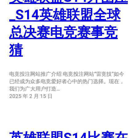
竞
决
赛
赛
_S14英雄联盟全球
事
电
竞
竞
总决赛电竞赛事竞
猜
赛
事
猜
竞
猜
电竞投注网站推广介绍 电竞投注网站“雷竞技”如今
已经成为众多电竞爱好者心中的热门选择。现在，
我们为广大用户打造…
2025 年 2 月 15 日