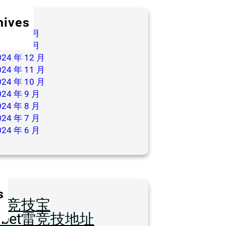
hives
025 年 2 月
025 年 1 月
024 年 12 月
024 年 11 月
024 年 10 月
024 年 9 月
024 年 8 月
024 年 7 月
024 年 6 月
s
JB竞技宝
aybet雷竞技地址