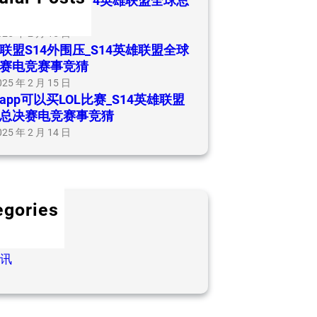
L盘口网站叫啥_S14英雄联盟全球总
电竞赛事竞猜
025 年 2 月 15 日
联盟S14外围压_S14英雄联盟全球
赛电竞赛事竞猜
025 年 2 月 15 日
app可以买LOL比赛_S14英雄联盟
总决赛电竞赛事竞猜
025 年 2 月 14 日
egories
章
闻
讯