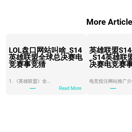
More Articl
LOL盘口网站叫啥_S14
英雄联盟S1
英雄联盟全球总决赛电
_S14英雄
竞赛事竞猜
决赛电竞赛
1. 《英雄联盟》全…
电竞投注网站推广介
：
Read More
L
O
L
盘
口
网