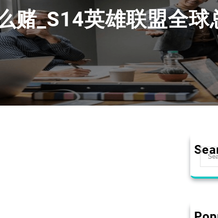
么赌_S14英雄联盟全
Sea
S
e
a
r
c
h
Pop