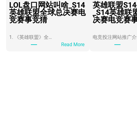
LOL盘口网站叫啥_S14
英雄联盟S1
英雄联盟全球总决赛电
_S14英雄
竞赛事竞猜
决赛电竞赛
1. 《英雄联盟》全…
电竞投注网站推广介
：
Read More
L
O
L
盘
口
网
站
叫
啥
_
S
1