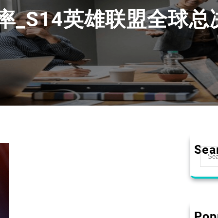
率_S14英雄联盟全球
Sea
S
e
a
r
c
h
Pop