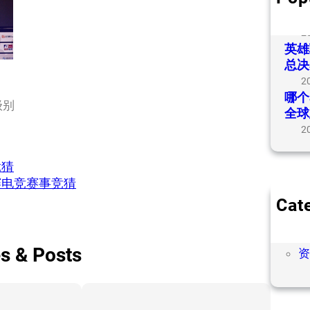
LO
决赛
2
英雄
总决
2
哪个
级别
全球
2
竞猜
赛电竞赛事竞猜
Cat
文
新
es & Posts
资