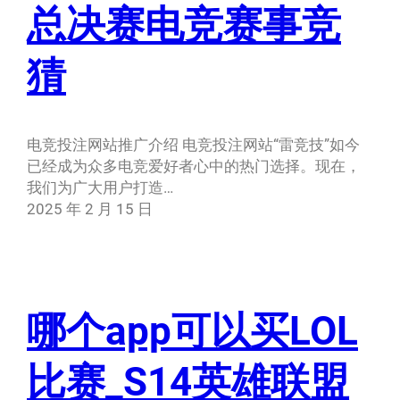
总决赛电竞赛事竞
猜
电竞投注网站推广介绍 电竞投注网站“雷竞技”如今
已经成为众多电竞爱好者心中的热门选择。现在，
我们为广大用户打造…
2025 年 2 月 15 日
哪个app可以买LOL
比赛_S14英雄联盟