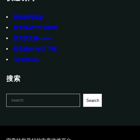
雷电竞网页版
雷竞技APP官方网站
雷竞技竞猜raybet
雷竞技RAYBET下载
ray电竞app
搜索
S
Search
e
a
r
c
h