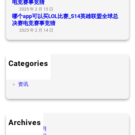
竞
电竞赛事竞猜
比
球
猜
赛
2025 年 2 月 15 日
总
哪个app可以买LOL比赛_S14英雄联盟全球总
_
决
决赛电竞赛事竞猜
S
赛
2025 年 2 月 14 日
1
电
4
竞
英
赛
雄
事
联
Categories
竞
盟
文章
猜
全
新闻
球
资讯
总
决
赛
电
竞
Archives
赛
2025 年 2 月
事