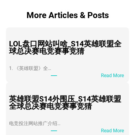
More Articles & Posts
LOL盘口网站叫啥_S14英雄联盟全
球总决赛电竞赛事竞猜
1. 《英雄联盟》全…
：
Read More
L
O
L
英雄联盟S14外围压_S14英雄联盟
盘
全球总决赛电竞赛事竞猜
口
网
电竞投注网站推广介绍…
站
：
Read More
叫