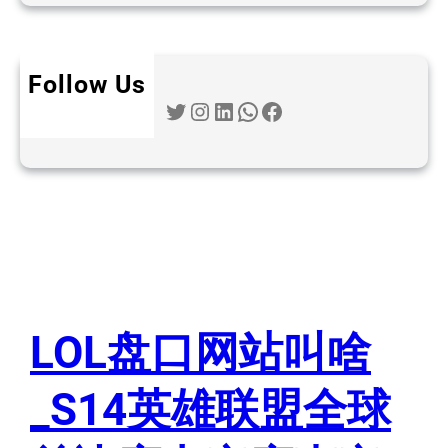
Follow Us
Twitter
Instagram
LinkedIn
WhatsApp
Facebook
LOL盘口网站叫啥
_S14英雄联盟全球