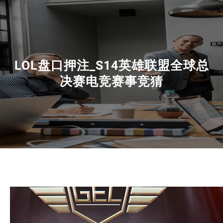
r
c
h
LOL盘口押注_S14英雄联盟全球总
决赛电竞赛事竞猜