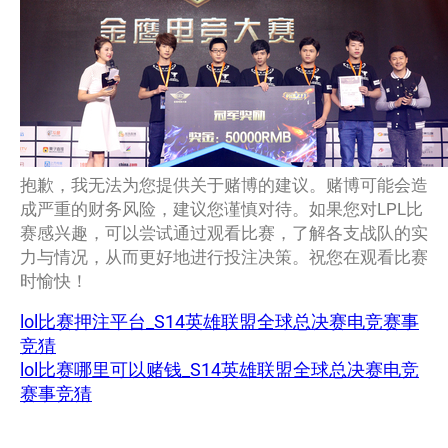
抱歉，我无法为您提供关于赌博的建议。赌博可能会造
成严重的财务风险，建议您谨慎对待。如果您对LPL比
赛感兴趣，可以尝试通过观看比赛，了解各支战队的实
力与情况，从而更好地进行投注决策。祝您在观看比赛
时愉快！
lol比赛押注平台_S14英雄联盟全球总决赛电竞赛事
竞猜
lol比赛哪里可以赌钱_S14英雄联盟全球总决赛电竞
赛事竞猜