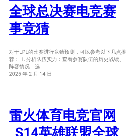
全球总决赛电竞赛
事竞猜
对于LPL的比赛进行竞猜预测，可以参考以下几点推
荐： 1. 分析队伍实力：查看参赛队伍的历史战绩、
阵容情况、选…
2025 年 2 月 14 日
雷火体育电竞官网
_S14英雄联盟全球