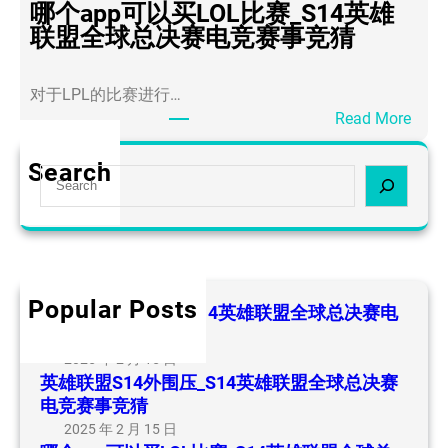
联
哪个app可以买LOL比赛_S14英雄
S
盟
联盟全球总决赛电竞赛事竞猜
1
S
4
1
英
对于LPL的比赛进行…
4
雄
：
Read More
外
联
哪
围
盟
个
Search
压
S
全
a
_
e
球
p
S
a
总
p
1
r
决
可
4
c
赛
以
英
h
Popular Posts
电
买
LOL盘口网站叫啥_S14英雄联盟全球总决赛电
雄
竞
L
竞赛事竞猜
联
赛
O
2025 年 2 月 15 日
盟
事
英雄联盟S14外围压_S14英雄联盟全球总决赛
L
全
竞
电竞赛事竞猜
比
球
猜
赛
2025 年 2 月 15 日
总