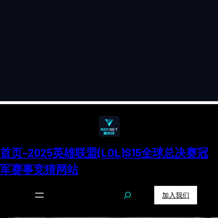
首页–2025英雄联盟(LOL)s15全球总决赛冠
军赛事竞猜网站
S
加入我们
e
a