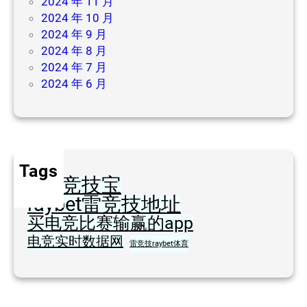
2024 年 11 月
2024 年 10 月
2024 年 9 月
2024 年 8 月
2024 年 7 月
2024 年 6 月
Tags
JJB竞技宝
raybet雷竞技地址
买电竞比赛输赢的app
电竞实时数据网
雷竞技raybet体育