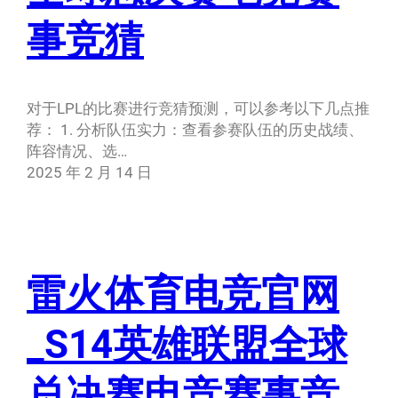
事竞猜
对于LPL的比赛进行竞猜预测，可以参考以下几点推
荐： 1. 分析队伍实力：查看参赛队伍的历史战绩、
阵容情况、选…
2025 年 2 月 14 日
雷火体育电竞官网
_S14英雄联盟全球
总决赛电竞赛事竞