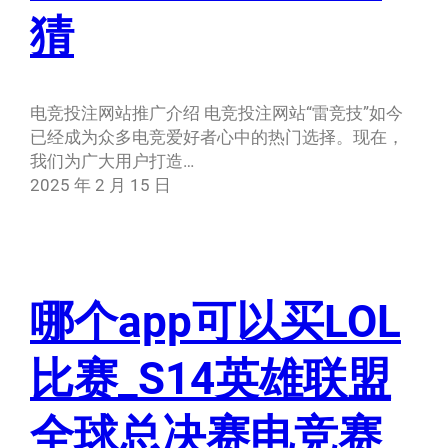
猜
电竞投注网站推广介绍 电竞投注网站“雷竞技”如今
已经成为众多电竞爱好者心中的热门选择。现在，
我们为广大用户打造…
2025 年 2 月 15 日
哪个app可以买LOL
比赛_S14英雄联盟
全球总决赛电竞赛