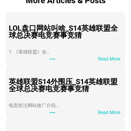
More Articles & Posts
LOL盘口网站叫啥_S14英雄联盟全
球总决赛电竞赛事竞猜
1. 《英雄联盟》全…
：
Read More
L
O
L
英雄联盟S14外围压_S14英雄联盟
盘
全球总决赛电竞赛事竞猜
口
网
电竞投注网站推广介绍…
站
：
Read More
叫
英
啥
雄
_