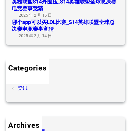
英雄联盟S14外围压_S14英雄联盟全球总决赛
L
全
竞
电竞赛事竞猜
比
球
猜
赛
2025 年 2 月 15 日
总
哪个app可以买LOL比赛_S14英雄联盟全球总
_
决
决赛电竞赛事竞猜
S
赛
2025 年 2 月 14 日
1
电
4
竞
英
赛
雄
事
联
Categories
竞
盟
文章
猜
全
新闻
球
资讯
总
决
赛
电
竞
Archives
赛