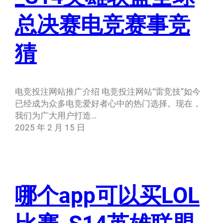
总决赛电竞赛事竞
猜
电竞投注网站推广介绍 电竞投注网站“雷竞技”如今
已经成为众多电竞爱好者心中的热门选择。现在，
我们为广大用户打造…
2025 年 2 月 15 日
哪个app可以买LOL