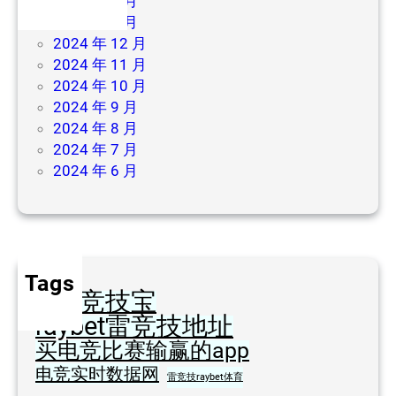
2025 年 2 月
事
2025 年 1 月
竞
2024 年 12 月
猜
2024 年 11 月
2024 年 10 月
2024 年 9 月
2024 年 8 月
2024 年 7 月
2024 年 6 月
Tags
JJB竞技宝
raybet雷竞技地址
买电竞比赛输赢的app
电竞实时数据网
雷竞技raybet体育