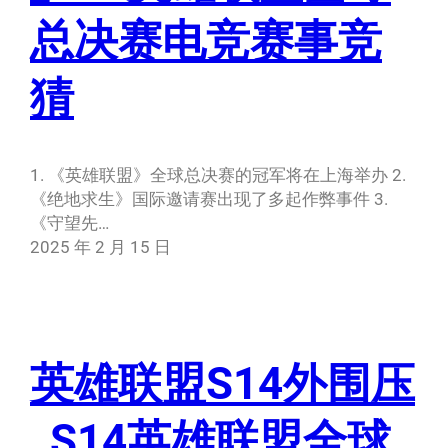
总决赛电竞赛事竞
猜
1. 《英雄联盟》全球总决赛的冠军将在上海举办 2.
《绝地求生》国际邀请赛出现了多起作弊事件 3.
《守望先…
2025 年 2 月 15 日
英雄联盟S14外围压
_S14英雄联盟全球