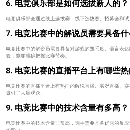
6. 电竞俱乐部是如何选拔新人的？
电竞俱乐部会通过线上选拔赛、线下选拔赛、招募会和试
7. 电竞比赛中的解说员需要具备
电竞比赛中的解说员需要具备对游戏的熟悉度、语言表达
验，能够准确把握比赛节奏。
8. 电竞比赛的直播平台上有哪些
电竞比赛的直播平台上有热门的解说直播、实况直播、赛
吸引了大量观众。
9. 电竞比赛中的技术含量有多高？
电竞比赛中的技术含量非常高，选手需要具备优秀的反应
的能力。