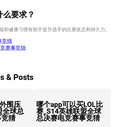
什么要求？
能和健康习惯有助于提升选手的比赛状态和持久力。
事竞猜
电竞赛事竞猜
es & Posts
4外围压
哪个app可以买LOL比
联盟全球总
赛_S14英雄联盟全球
事竞猜
总决赛电竞赛事竞猜