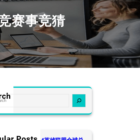
电竞赛事竞猜
rch
ular Posts