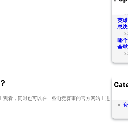
LO
决赛
2
英雄
总决
2
哪个
全球
2
？
Cat
文
新
播平台上观看，同时也可以在一些电竞赛事的官方网站上进
资