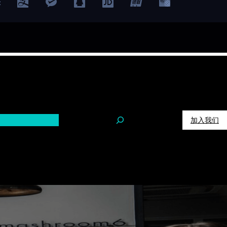
S
加入我们
e
a
r
c
h