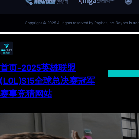
跳
至
内
容
首页–2025英雄联盟
(LOL)s15全球总决赛冠军
赛事竞猜网站