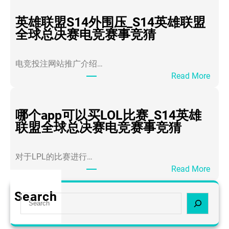
O
L
英雄联盟S14外围压_S14英雄联盟
盘
全球总决赛电竞赛事竞猜
口
网
电竞投注网站推广介绍…
站
：
Read More
叫
英
啥
雄
_
联
哪个app可以买LOL比赛_S14英雄
S
盟
联盟全球总决赛电竞赛事竞猜
1
S
4
1
英
对于LPL的比赛进行…
4
雄
：
Read More
外
联
哪
围
盟
个
Search
压
S
全
a
_
e
球
p
S
a
总