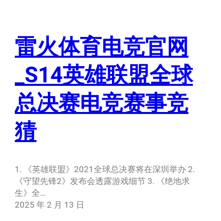
雷火体育电竞官网
_S14英雄联盟全球
总决赛电竞赛事竞
猜
1. 《英雄联盟》2021全球总决赛将在深圳举办 2.
《守望先锋2》发布会透露游戏细节 3. 《绝地求
生》全…
2025 年 2 月 13 日