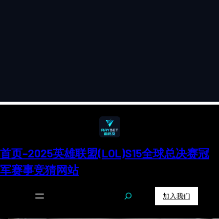
首页–2025英雄联盟(LOL)s15全球总决赛冠
军赛事竞猜网站
S
加入我们
e
a