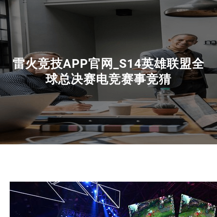
r
c
h
雷火竞技APP官网_S14英雄联盟全
球总决赛电竞赛事竞猜