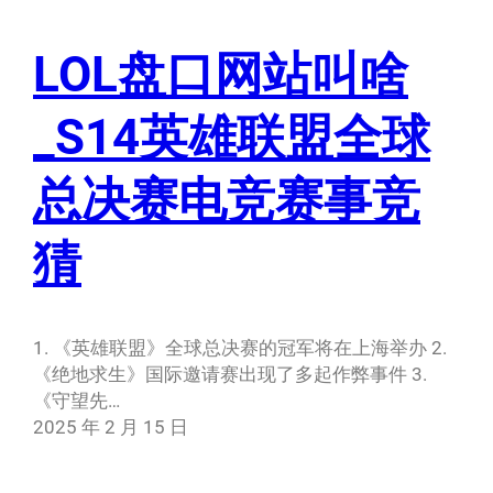
LOL盘口网站叫啥
_S14英雄联盟全球
总决赛电竞赛事竞
猜
1. 《英雄联盟》全球总决赛的冠军将在上海举办 2.
《绝地求生》国际邀请赛出现了多起作弊事件 3.
《守望先…
2025 年 2 月 15 日