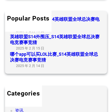
p
1
r
决
可
4
c
赛
以
英
h
Popular Posts
电
买
LOL盘口网站叫啥_S14英雄联盟全球总决赛电
雄
竞
L
竞赛事竞猜
联
赛
O
2025 年 2 月 15 日
盟
事
英雄联盟S14外围压_S14英雄联盟全球总决赛
L
全
竞
电竞赛事竞猜
比
球
猜
赛
2025 年 2 月 15 日
总
哪个app可以买LOL比赛_S14英雄联盟全球总
_
决
决赛电竞赛事竞猜
S
赛
2025 年 2 月 14 日
1
电
4
竞
英
赛
雄
事
联
Categories
竞
盟
文章
猜
全
新闻
球
资讯