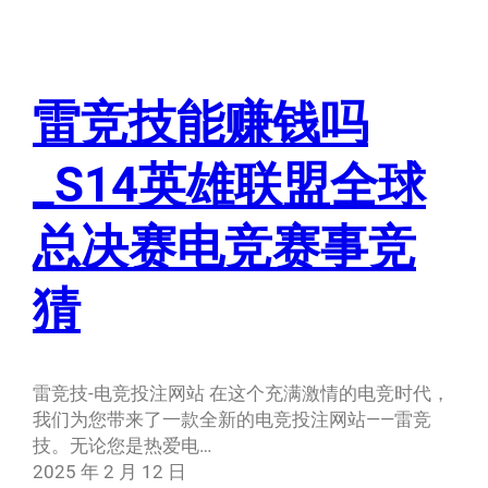
雷竞技能赚钱吗
_S14英雄联盟全球
总决赛电竞赛事竞
猜
雷竞技-电竞投注网站 在这个充满激情的电竞时代，
我们为您带来了一款全新的电竞投注网站——雷竞
技。无论您是热爱电…
2025 年 2 月 12 日