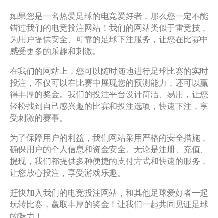
如果您是一名热爱足球的电竞爱好者，那么您一定不能
错过我们的电竞投注网站！我们的网站类似于雷竞技，
为用户提供安全、可靠的足球下注服务，让您在比赛中
感受更多的乐趣和刺激。
在我们的网站上，您可以随时随地进行足球比赛的实时
投注，不仅可以在比赛中展现您的预测能力，还可以赢
得丰厚的奖金。我们的投注平台设计简洁、易用，让您
轻松找到自己感兴趣的比赛和投注选项，快速下注，享
受刺激的赛事。
为了保障用户的利益，我们网站采用严格的安全措施，
确保用户的个人信息和资金安全。无论是注册、充值、
提现，我们都提供多种便捷的支付方式和快速的服务，
让您放心投注，享受游戏乐趣。
赶快加入我们的电竞投注网站，和其他足球爱好者一起
玩转比赛，赢取丰厚的奖金！让我们一起共同见证足球
的魅力！