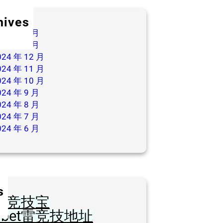
hives
025 年 2 月
025 年 1 月
024 年 12 月
024 年 11 月
024 年 10 月
024 年 9 月
024 年 8 月
024 年 7 月
024 年 6 月
s
JB竞技宝
aybet雷竞技地址