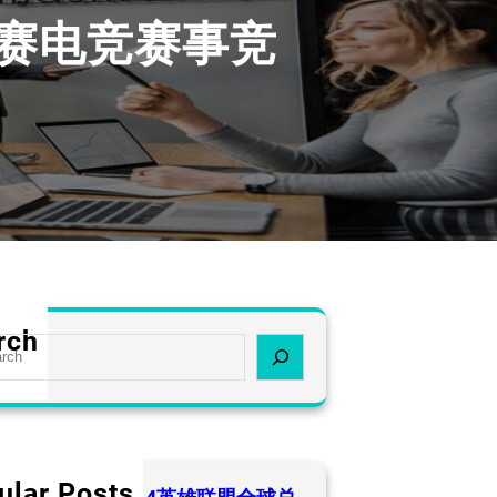
决赛电竞赛事竞
rch
ular Posts