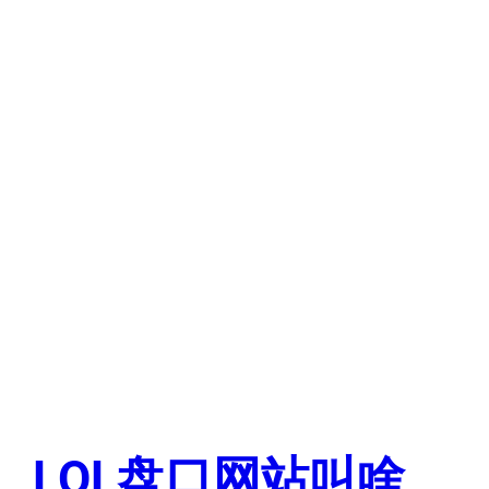
英
雄
联
盟
全
球
总
决
赛
电
竞
赛
事
竞
猜
LOL盘口网站叫啥