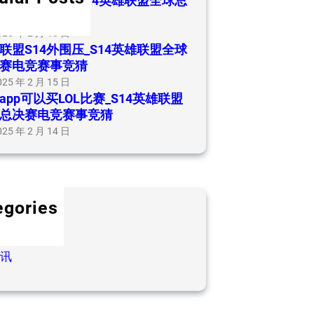
L盘口网站叫啥_S14英雄联盟全球总
电竞赛事竞猜
025 年 2 月 15 日
联盟S14外围压_S14英雄联盟全球
赛电竞赛事竞猜
025 年 2 月 15 日
app可以买LOL比赛_S14英雄联盟
总决赛电竞赛事竞猜
025 年 2 月 14 日
egories
章
闻
讯