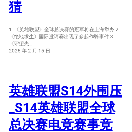
猜
1. 《英雄联盟》全球总决赛的冠军将在上海举办 2.
《绝地求生》国际邀请赛出现了多起作弊事件 3.
《守望先…
2025 年 2 月 15 日
英雄联盟S14外围压
_S14英雄联盟全球
总决赛电竞赛事竞