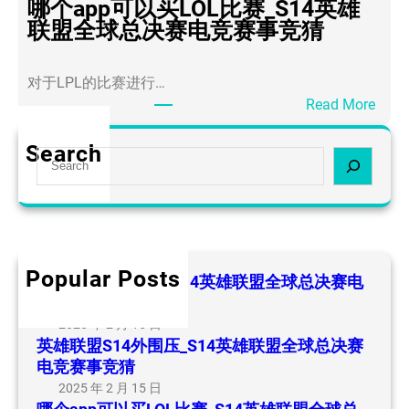
联
哪个app可以买LOL比赛_S14英雄
S
盟
联盟全球总决赛电竞赛事竞猜
1
S
4
1
英
对于LPL的比赛进行…
4
雄
：
Read More
外
联
哪
围
盟
个
Search
压
S
全
a
_
e
球
p
S
a
总
p
1
r
决
可
4
c
赛
以
英
h
Popular Posts
电
买
LOL盘口网站叫啥_S14英雄联盟全球总决赛电
雄
竞
L
竞赛事竞猜
联
赛
O
2025 年 2 月 15 日
盟
事
英雄联盟S14外围压_S14英雄联盟全球总决赛
L
全
竞
电竞赛事竞猜
比
球
猜
赛
2025 年 2 月 15 日
总