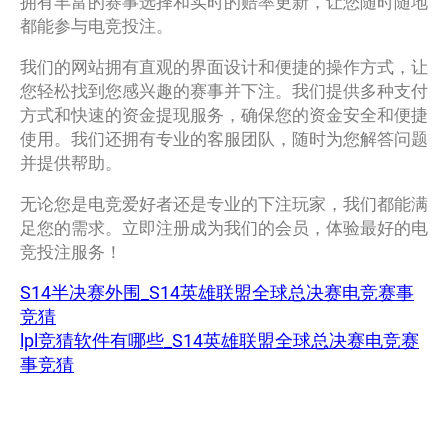
拥有丰富的赛事选择和实时的赔率更新，让您随时随地
都能参与电竞投注。
我们的网站拥有直观的界面设计和便捷的操作方式，让
您轻松找到您感兴趣的赛事并下注。我们提供多种支付
方式和快速的资金提现服务，确保您的资金安全和便捷
使用。我们还拥有专业的客服团队，随时为您解答问题
并提供帮助。
无论您是电竞爱好者还是专业的下注玩家，我们都能满
足您的需求。立即注册成为我们的会员，体验最好的电
竞投注服务！
S14半决赛外围_S14英雄联盟全球总决赛电竞赛事
竞猜
lpl竞猜软件有哪些_S14英雄联盟全球总决赛电竞赛
事竞猜