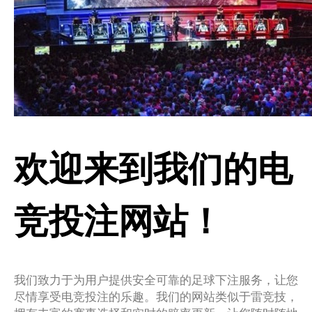
欢迎来到我们的电
竞投注网站！
我们致力于为用户提供安全可靠的足球下注服务，让您
尽情享受电竞投注的乐趣。我们的网站类似于雷竞技，