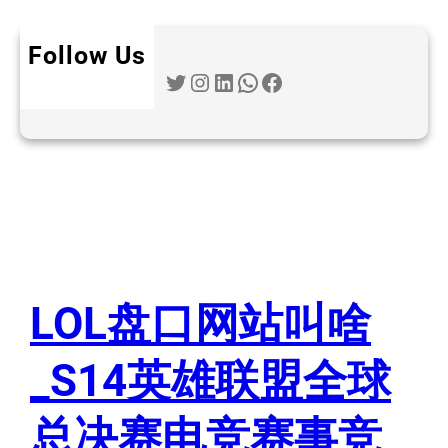
Follow Us
Twitter
Instagram
LinkedIn
WhatsApp
Facebook
LOL盘口网站叫啥
_S14英雄联盟全球
总决赛电竞赛事竞