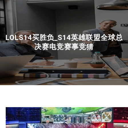
r
c
h
LOLS14买胜负_S14英雄联盟全球总
决赛电竞赛事竞猜