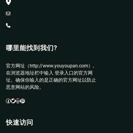
哪里能找到我们?
官方网址（http://www.youyoupan.com）,
在浏览器地址栏中输入 登录入口的官方网
址。确保你输入的是正确的官方网址以防止
恶意网站的风险。
Facebook
Twitter
LinkedIn
Pinterest
快速访问