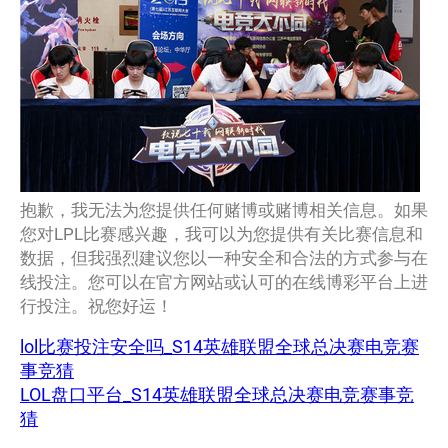
抱歉，我无法为您提供任何赌博或赌博相关信息。如果
您对LPL比赛感兴趣，我可以为您提供有关比赛信息和
数据，但我强烈建议您以一种安全和合法的方式参与在
线投注。您可以在官方网站或认可的在线博彩平台上进
行投注。祝您好运！
lol比赛投注安全吗_S14英雄联盟全球总决赛电竞赛
事竞猜
LOL盘口平台_S14英雄联盟全球总决赛电竞赛事竞
猜