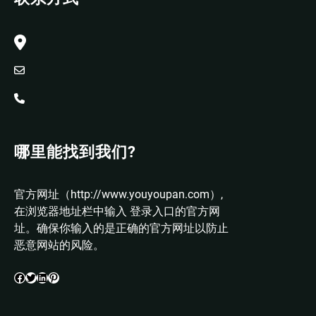
哪里能找到我们?
官方网址（http://www.youyoupan.com）,
在浏览器地址栏中输入 登录入口的官方网
址。确保你输入的是正确的官方网址以防止
恶意网站的风险。
Facebook
Twitter
LinkedIn
Pinterest