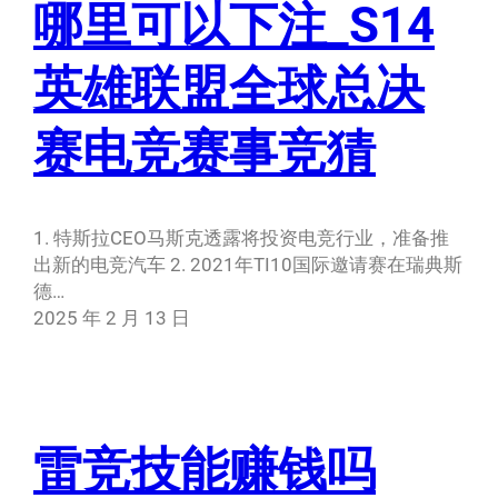
哪里可以下注_S14
英雄联盟全球总决
赛电竞赛事竞猜
1. 特斯拉CEO马斯克透露将投资电竞行业，准备推
出新的电竞汽车 2. 2021年TI10国际邀请赛在瑞典斯
德…
2025 年 2 月 13 日
雷竞技能赚钱吗