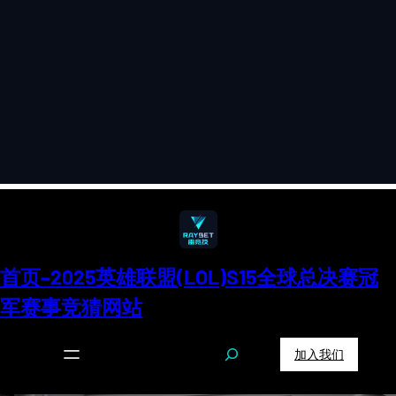
首页–2025英雄联盟(LOL)s15全球总决赛冠
军赛事竞猜网站
S
加入我们
e
a