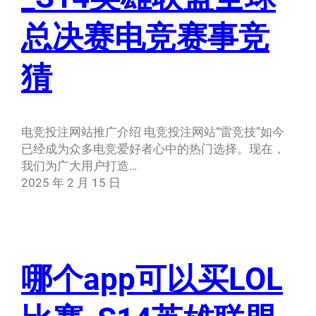
总决赛电竞赛事竞
猜
电竞投注网站推广介绍 电竞投注网站“雷竞技”如今
已经成为众多电竞爱好者心中的热门选择。现在，
我们为广大用户打造…
2025 年 2 月 15 日
哪个app可以买LOL