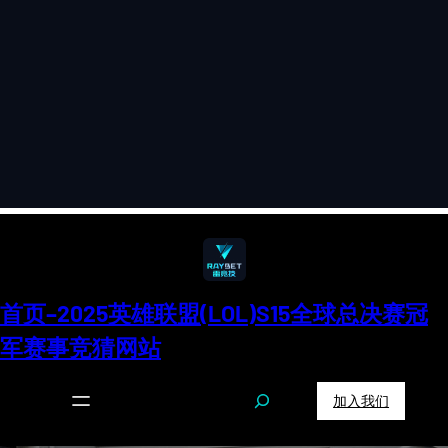
首页–2025英雄联盟(LOL)s15全球总决赛冠
军赛事竞猜网站
S
加入我们
e
a