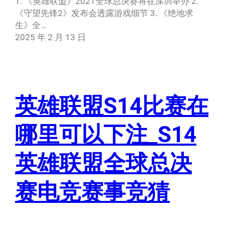
1. 《英雄联盟》2021全球总决赛将在深圳举办 2.
《守望先锋2》发布会透露游戏细节 3. 《绝地求
生》全…
2025 年 2 月 13 日
英雄联盟S14比赛在
哪里可以下注_S14
英雄联盟全球总决
赛电竞赛事竞猜