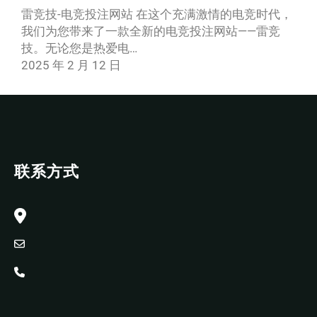
雷竞技-电竞投注网站 在这个充满激情的电竞时代，
我们为您带来了一款全新的电竞投注网站——雷竞
技。无论您是热爱电…
2025 年 2 月 12 日
联系方式