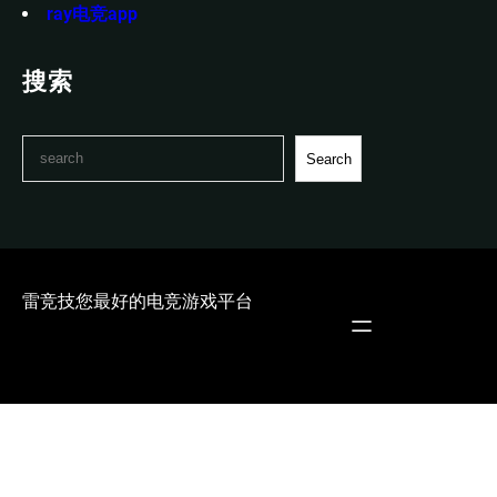
ray电竞app
搜索
S
Search
e
a
r
c
h
雷竞技您最好的电竞游戏平台