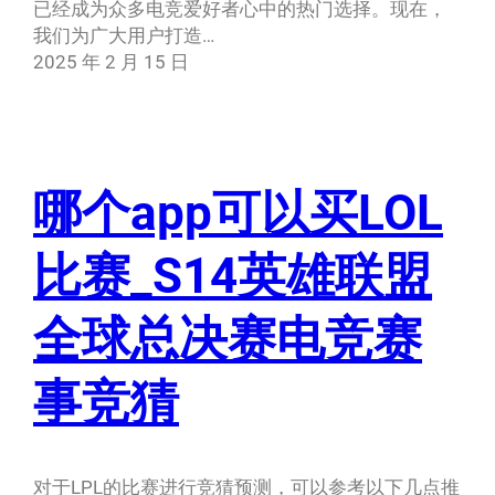
已经成为众多电竞爱好者心中的热门选择。现在，
我们为广大用户打造…
2025 年 2 月 15 日
哪个app可以买LOL
比赛_S14英雄联盟
全球总决赛电竞赛
事竞猜
对于LPL的比赛进行竞猜预测，可以参考以下几点推