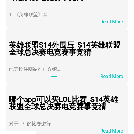
1. 《英雄联盟》全…
：
Read More
L
O
L
英雄联盟S14外围压_S14英雄联盟
盘
全球总决赛电竞赛事竞猜
口
网
电竞投注网站推广介绍…
站
：
Read More
叫
英
啥
雄
_
联
哪个app可以买LOL比赛_S14英雄
S
盟
联盟全球总决赛电竞赛事竞猜
1
S
4
1
英
对于LPL的比赛进行…
4
雄
：
Read More
外