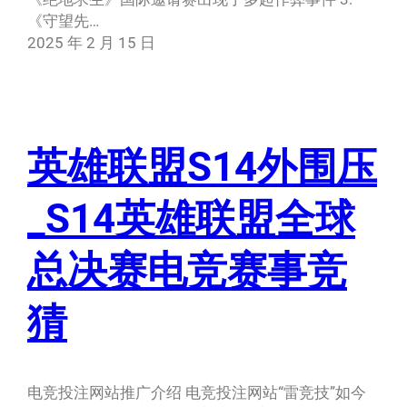
《守望先…
2025 年 2 月 15 日
英雄联盟S14外围压
_S14英雄联盟全球
总决赛电竞赛事竞
猜
电竞投注网站推广介绍 电竞投注网站“雷竞技”如今