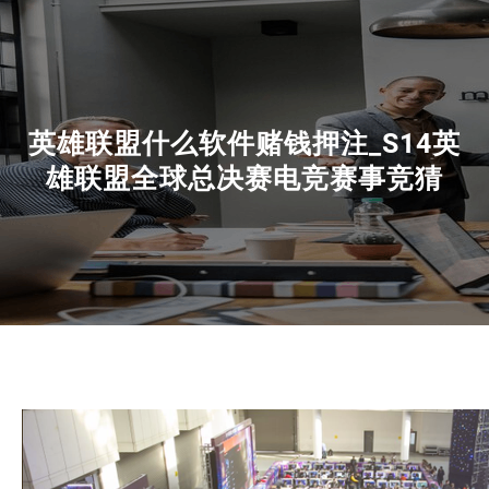
r
c
h
英雄联盟什么软件赌钱押注_S14英
雄联盟全球总决赛电竞赛事竞猜