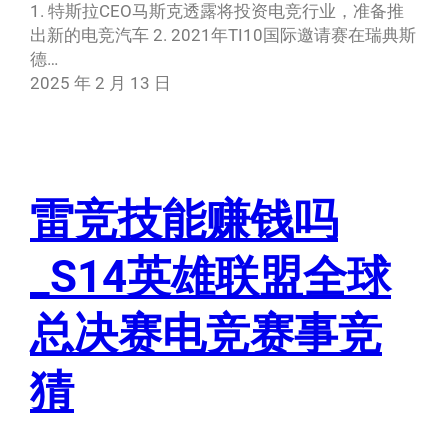
1. 特斯拉CEO马斯克透露将投资电竞行业，准备推
出新的电竞汽车 2. 2021年TI10国际邀请赛在瑞典斯
德…
2025 年 2 月 13 日
雷竞技能赚钱吗
_S14英雄联盟全球
总决赛电竞赛事竞
猜