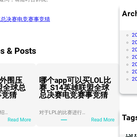
Arc
球总决赛电竞赛事竞猜
2
2
2
2
es & Posts
2
2
2
2
2
4外围压
哪个app可以买LOL比
联盟全球总
赛_S14英雄联盟全球
事竞猜
总决赛电竞赛事竞猜
绍…
对于LPL的比赛进行…
Tag
：
：
Read More
Read More
J
英
哪
r
雄
个