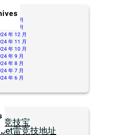
hives
025 年 2 月
025 年 1 月
024 年 12 月
024 年 11 月
024 年 10 月
024 年 9 月
024 年 8 月
024 年 7 月
024 年 6 月
s
JB竞技宝
aybet雷竞技地址