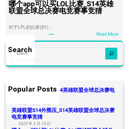
联
哪个app可以买LOL比赛_S14英雄
S
盟
联盟全球总决赛电竞赛事竞猜
1
S
4
1
英
对于LPL的比赛进行…
4
雄
：
Read More
外
联
哪
围
盟
个
Search
压
S
全
a
_
e
球
p
S
a
总
p
1
r
决
可
4
c
赛
以
英
h
Popular Posts
电
买
LOL盘口网站叫啥_S14英雄联盟全球总决赛电
雄
竞
L
竞赛事竞猜
联
赛
O
2025 年 2 月 15 日
盟
事
英雄联盟S14外围压_S14英雄联盟全球总决赛
L
全
竞
电竞赛事竞猜
比
球
猜
赛
2025 年 2 月 15 日
总