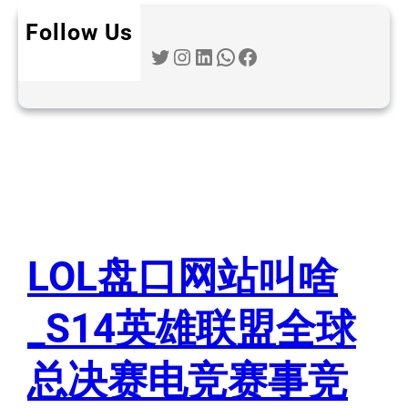
Follow Us
Twitter
Instagram
LinkedIn
WhatsApp
Facebook
LOL盘口网站叫啥
_S14英雄联盟全球
总决赛电竞赛事竞