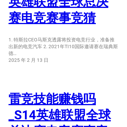
英雄联盟全球总决
赛电竞赛事竞猜
1. 特斯拉CEO马斯克透露将投资电竞行业，准备推
出新的电竞汽车 2. 2021年TI10国际邀请赛在瑞典斯
德…
2025 年 2 月 13 日
雷竞技能赚钱吗
_S14英雄联盟全球