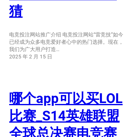
猜
电竞投注网站推广介绍 电竞投注网站“雷竞技”如今
已经成为众多电竞爱好者心中的热门选择。现在，
我们为广大用户打造…
2025 年 2 月 15 日
哪个app可以买LOL
比赛_S14英雄联盟
全球总决赛电竞赛