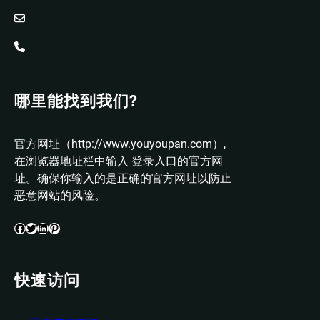
哪里能找到我们?
官方网址（http://www.youyoupan.com）,
在浏览器地址栏中输入 登录入口的官方网
址。确保你输入的是正确的官方网址以防止
恶意网站的风险。
Facebook
Twitter
LinkedIn
Pinterest
快速访问