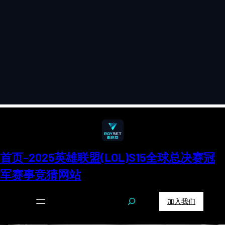
首页–2025英雄联盟(LOL)s15全球总决赛冠
军赛事竞猜网站
S
加入我们
e
a