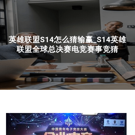
r
c
h
英雄联盟S14怎么猜输赢_S14英雄
联盟全球总决赛电竞赛事竞猜