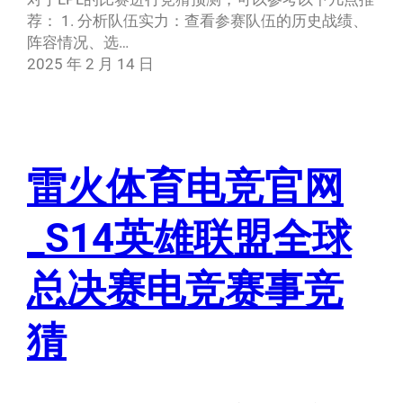
荐： 1. 分析队伍实力：查看参赛队伍的历史战绩、
阵容情况、选…
2025 年 2 月 14 日
雷火体育电竞官网
_S14英雄联盟全球
总决赛电竞赛事竞
猜