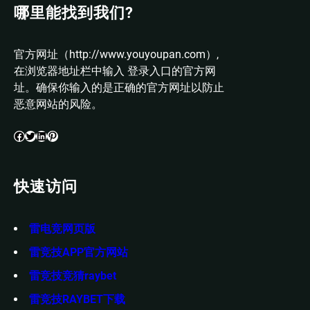
哪里能找到我们?
官方网址（http://www.youyoupan.com）,
在浏览器地址栏中输入 登录入口的官方网
址。确保你输入的是正确的官方网址以防止
恶意网站的风险。
Facebook
Twitter
LinkedIn
Pinterest
快速访问
雷电竞网页版
雷竞技APP官方网站
雷竞技竞猜raybet
雷竞技RAYBET下载