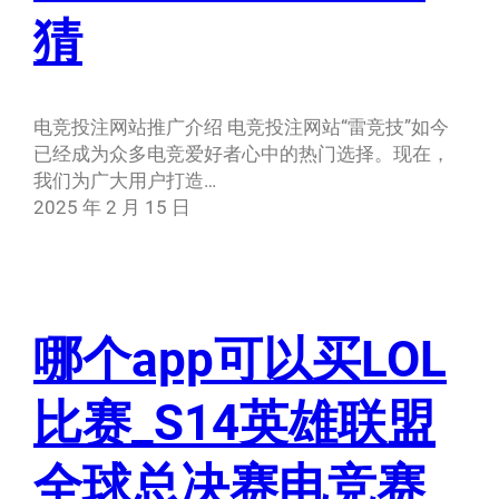
猜
电竞投注网站推广介绍 电竞投注网站“雷竞技”如今
已经成为众多电竞爱好者心中的热门选择。现在，
我们为广大用户打造…
2025 年 2 月 15 日
哪个app可以买LOL
比赛_S14英雄联盟
全球总决赛电竞赛