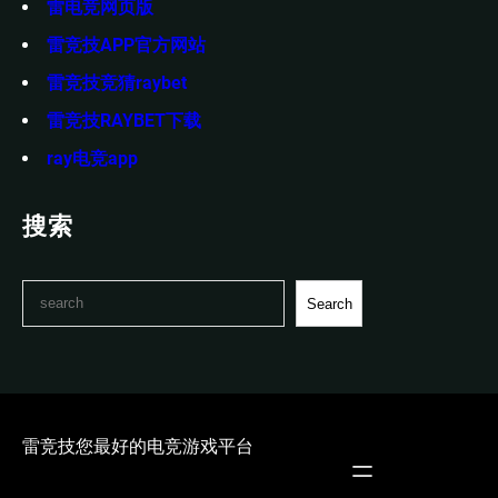
雷电竞网页版
雷竞技APP官方网站
雷竞技竞猜raybet
雷竞技RAYBET下载
ray电竞app
搜索
S
Search
e
a
r
c
h
雷竞技您最好的电竞游戏平台