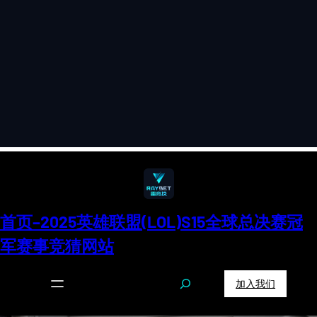
首页–2025英雄联盟(LOL)s15全球总决赛冠
军赛事竞猜网站
S
加入我们
e
a