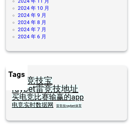
2024 年 11 月
2024 年 10 月
2024 年 9 月
2024 年 8 月
2024 年 7 月
2024 年 6 月
Tags
JJB竞技宝
raybet雷竞技地址
买电竞比赛输赢的app
电竞实时数据网
雷竞技raybet体育