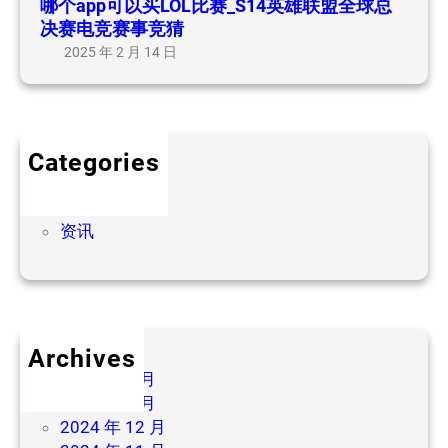
哪个app可以买LOL比赛_S14英雄联盟全球总
_
决
决赛电竞赛事竞猜
S
赛
2025 年 2 月 14 日
1
电
4
竞
英
赛
雄
事
联
Categories
竞
盟
文章
猜
全
新闻
球
资讯
总
决
赛
电
竞
Archives
赛
2025 年 2 月
事
2025 年 1 月
竞
2024 年 12 月
猜