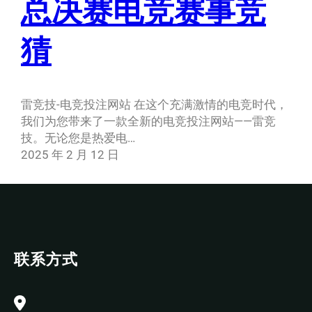
总决赛电竞赛事竞
猜
雷竞技-电竞投注网站 在这个充满激情的电竞时代，
我们为您带来了一款全新的电竞投注网站——雷竞
技。无论您是热爱电…
2025 年 2 月 12 日
联系方式