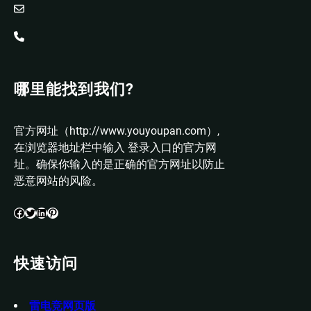
哪里能找到我们?
官方网址（http://www.youyoupan.com）,
在浏览器地址栏中输入 登录入口的官方网
址。确保你输入的是正确的官方网址以防止
恶意网站的风险。
Facebook
Twitter
LinkedIn
Pinterest
快速访问
雷电竞网页版