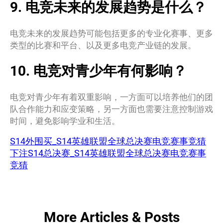
9. 电竞未来的发展趋势是什么？
电竞未来的发展趋势可能包括更多的专业化赛事、更多
类型的比赛和平台、以及更多电竞产业链的发展。
10. 电竞对青少年有何影响？
电竞对青少年有着双重影响，一方面可以培养他们的团
队合作能力和应变策略，另一方面也需要注意控制游戏
时间，避免影响学业和生活。
S14外围买_S14英雄联盟全球总决赛电竞赛事竞猜
下注S14总决赛_S14英雄联盟全球总决赛电竞赛事
竞猜
More Articles & Posts