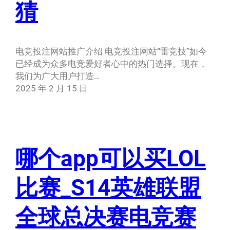
猜
电竞投注网站推广介绍 电竞投注网站“雷竞技”如今
已经成为众多电竞爱好者心中的热门选择。现在，
我们为广大用户打造…
2025 年 2 月 15 日
哪个app可以买LOL
比赛_S14英雄联盟
全球总决赛电竞赛