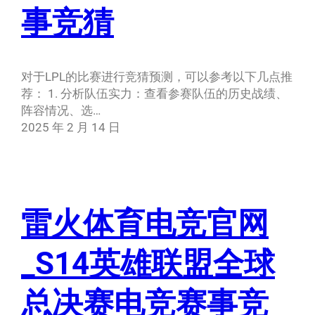
事竞猜
对于LPL的比赛进行竞猜预测，可以参考以下几点推
荐： 1. 分析队伍实力：查看参赛队伍的历史战绩、
阵容情况、选…
2025 年 2 月 14 日
雷火体育电竞官网
_S14英雄联盟全球
总决赛电竞赛事竞