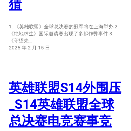
猜
1. 《英雄联盟》全球总决赛的冠军将在上海举办 2.
《绝地求生》国际邀请赛出现了多起作弊事件 3.
《守望先…
2025 年 2 月 15 日
英雄联盟S14外围压
_S14英雄联盟全球
总决赛电竞赛事竞