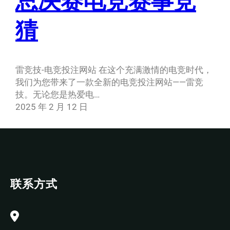
总决赛电竞赛事竞
猜
雷竞技-电竞投注网站 在这个充满激情的电竞时代，
我们为您带来了一款全新的电竞投注网站——雷竞
技。无论您是热爱电…
2025 年 2 月 12 日
联系方式