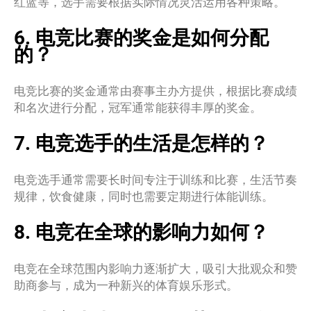
红蓝等，选手需要根据实际情况灵活运用各种策略。
6. 电竞比赛的奖金是如何分配
的？
电竞比赛的奖金通常由赛事主办方提供，根据比赛成绩
和名次进行分配，冠军通常能获得丰厚的奖金。
7. 电竞选手的生活是怎样的？
电竞选手通常需要长时间专注于训练和比赛，生活节奏
规律，饮食健康，同时也需要定期进行体能训练。
8. 电竞在全球的影响力如何？
电竞在全球范围内影响力逐渐扩大，吸引大批观众和赞
助商参与，成为一种新兴的体育娱乐形式。