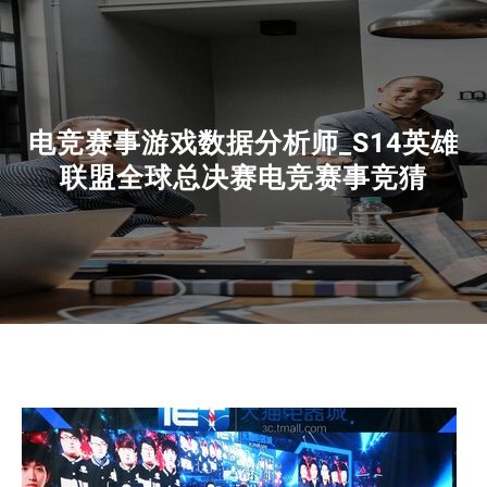
r
c
h
电竞赛事游戏数据分析师_S14英雄
联盟全球总决赛电竞赛事竞猜