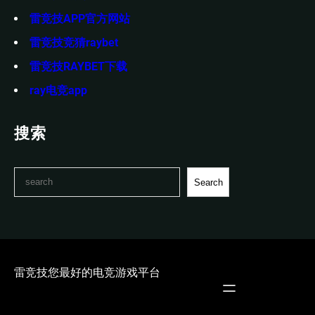
雷竞技APP官方网站
雷竞技竞猜raybet
雷竞技RAYBET下载
ray电竞app
搜索
S
Search
e
a
r
c
h
雷竞技您最好的电竞游戏平台