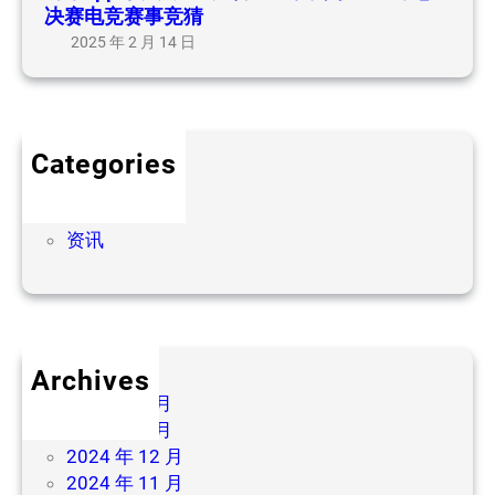
决
决赛电竞赛事竞猜
S
赛
2025 年 2 月 14 日
1
电
4
竞
英
赛
雄
事
联
Categories
竞
盟
文章
猜
全
新闻
球
资讯
总
决
赛
电
竞
Archives
赛
2025 年 2 月
事
2025 年 1 月
竞
2024 年 12 月
猜
2024 年 11 月