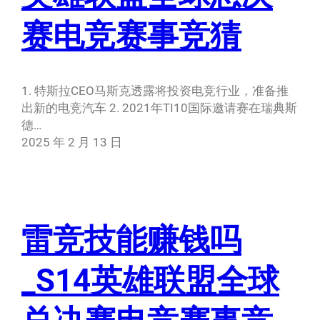
赛电竞赛事竞猜
1. 特斯拉CEO马斯克透露将投资电竞行业，准备推
出新的电竞汽车 2. 2021年TI10国际邀请赛在瑞典斯
德…
2025 年 2 月 13 日
雷竞技能赚钱吗
_S14英雄联盟全球