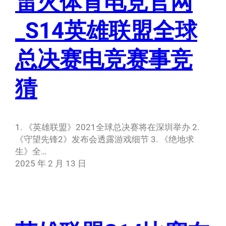
雷火体育电竞官网
_S14英雄联盟全球
总决赛电竞赛事竞
猜
1. 《英雄联盟》2021全球总决赛将在深圳举办 2.
《守望先锋2》发布会透露游戏细节 3. 《绝地求
生》全…
2025 年 2 月 13 日