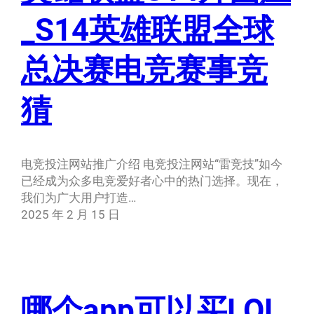
_S14英雄联盟全球
总决赛电竞赛事竞
猜
电竞投注网站推广介绍 电竞投注网站“雷竞技”如今
已经成为众多电竞爱好者心中的热门选择。现在，
我们为广大用户打造…
2025 年 2 月 15 日
哪个app可以买LOL