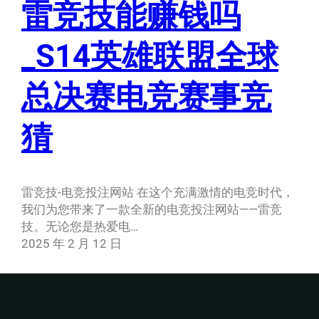
雷竞技能赚钱吗
_S14英雄联盟全球
总决赛电竞赛事竞
猜
雷竞技-电竞投注网站 在这个充满激情的电竞时代，
我们为您带来了一款全新的电竞投注网站——雷竞
技。无论您是热爱电…
2025 年 2 月 12 日