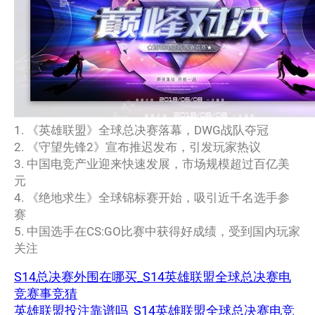
1. 《英雄联盟》全球总决赛落幕，DWG战队夺冠
2. 《守望先锋2》宣布推迟发布，引发玩家热议
3. 中国电竞产业迎来快速发展，市场规模超过百亿美
元
4. 《绝地求生》全球锦标赛开始，吸引近千名选手参
赛
5. 中国选手在CS:GO比赛中获得好成绩，受到国内玩家
关注
S14总决赛外围在哪买_S14英雄联盟全球总决赛电
竞赛事竞猜
英雄联盟投注靠谱吗_S14英雄联盟全球总决赛电竞