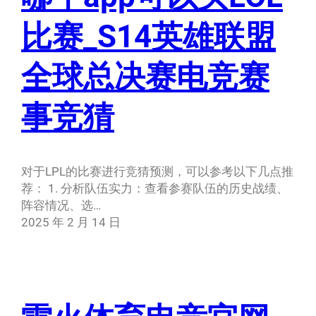
比赛_S14英雄联盟
全球总决赛电竞赛
事竞猜
对于LPL的比赛进行竞猜预测，可以参考以下几点推
荐： 1. 分析队伍实力：查看参赛队伍的历史战绩、
阵容情况、选…
2025 年 2 月 14 日