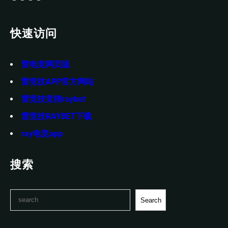
快速访问
雷电竞网页版
雷竞技APP官方网站
雷竞技竞猜raybet
雷竞技RAYBET下载
ray电竞app
搜索
S
Search
e
a