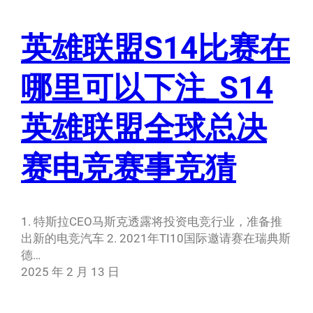
英雄联盟S14比赛在
哪里可以下注_S14
英雄联盟全球总决
赛电竞赛事竞猜
1. 特斯拉CEO马斯克透露将投资电竞行业，准备推
出新的电竞汽车 2. 2021年TI10国际邀请赛在瑞典斯
德…
2025 年 2 月 13 日