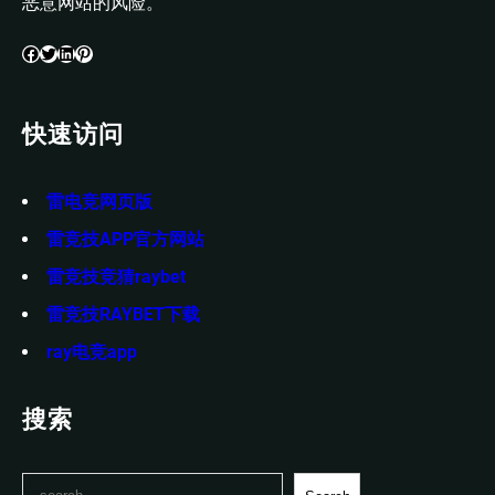
恶意网站的风险。
Facebook
Twitter
LinkedIn
Pinterest
快速访问
雷电竞网页版
雷竞技APP官方网站
雷竞技竞猜raybet
雷竞技RAYBET下载
ray电竞app
搜索
S