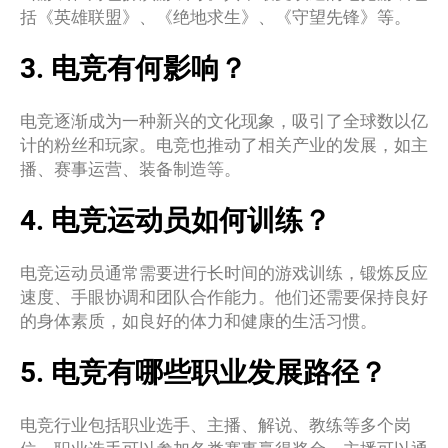
括《英雄联盟》、《绝地求生》、《守望先锋》等。
3. 电竞有何影响？
电竞逐渐成为一种新兴的文化现象，吸引了全球数以亿
计的粉丝和玩家。电竞也推动了相关产业的发展，如主
播、赛事运营、装备制造等。
4. 电竞运动员如何训练？
电竞运动员通常需要进行长时间的游戏训练，锻炼反应
速度、手眼协调和团队合作能力。他们还需要保持良好
的身体素质，如良好的体力和健康的生活习惯。
5. 电竞有哪些职业发展路径？
电竞行业包括职业选手、主播、解说、教练等多个岗