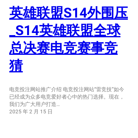
英雄联盟S14外围压
_S14英雄联盟全球
总决赛电竞赛事竞
猜
电竞投注网站推广介绍 电竞投注网站“雷竞技”如今
已经成为众多电竞爱好者心中的热门选择。现在，
我们为广大用户打造…
2025 年 2 月 15 日