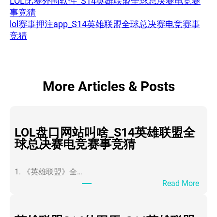
LOL比赛外围软件_S14英雄联盟全球总决赛电竞赛
事竞猜
lol赛事押注app_S14英雄联盟全球总决赛电竞赛事
竞猜
More Articles & Posts
LOL盘口网站叫啥_S14英雄联盟全
球总决赛电竞赛事竞猜
1. 《英雄联盟》全…
：
Read More
L
O