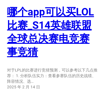
哪个app可以买LOL
比赛_S14英雄联盟
全球总决赛电竞赛
事竞猜
对于LPL的比赛进行竞猜预测，可以参考以下几点推
荐： 1. 分析队伍实力：查看参赛队伍的历史战绩、
阵容情况、选…
2025 年 2 月 14 日