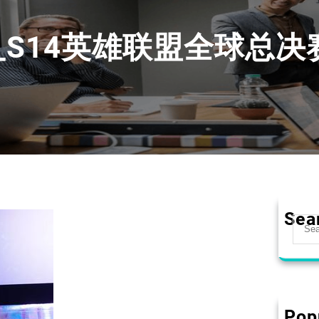
_S14英雄联盟全球总
Sea
S
e
a
r
c
h
Pop