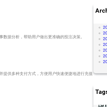
Arc
2
2
2
2
事数据分析，帮助用户做出更准确的投注决策。
2
2
2
2
2
并提供多种支付方式，方便用户快速便捷地进行充值
Tag
J
r