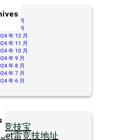
hives
025 年 2 月
025 年 1 月
024 年 12 月
024 年 11 月
024 年 10 月
024 年 9 月
024 年 8 月
024 年 7 月
024 年 6 月
s
JB竞技宝
aybet雷竞技地址