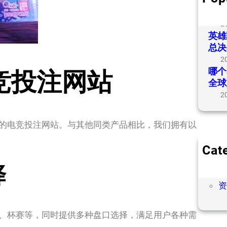
LO
决赛
2
英雄
总决
2
哪个
竞投注网站
全球
2
的电竞投注网站。与其他同类产品相比，我们拥有以
Cat
文
择
新
资
、杯赛等，同时提供多种盘口选择，满足用户各种需