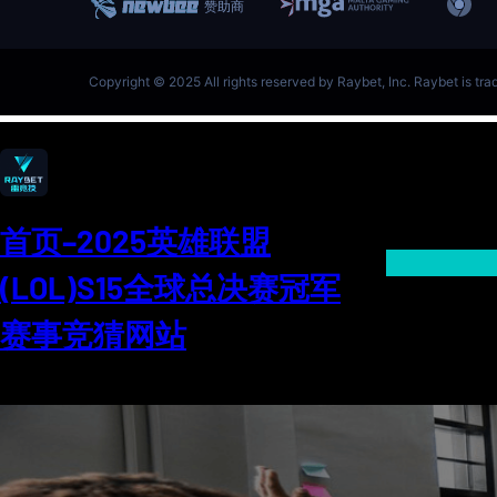
跳
至
内
容
首页–2025英雄联盟
(LOL)s15全球总决赛冠军
赛事竞猜网站