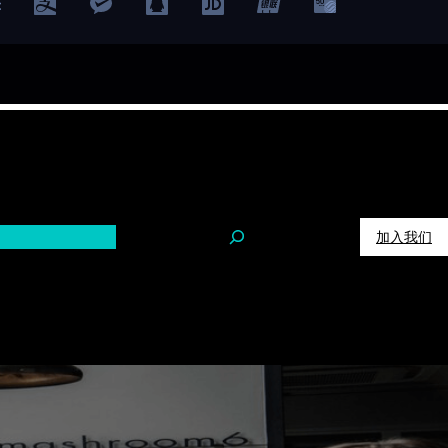
S
加入我们
e
a
r
c
h