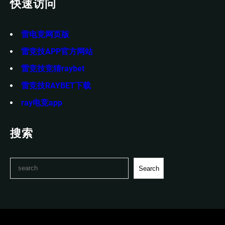
快速访问
雷电竞网页版
雷竞技APP官方网站
雷竞技竞猜raybet
雷竞技RAYBET下载
ray电竞app
搜索
S
Search
e
a
r
c
h