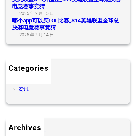
全
竞
电竞赛事竞猜
比
球
猜
赛
2025 年 2 月 15 日
总
哪个app可以买LOL比赛_S14英雄联盟全球总
_
决
决赛电竞赛事竞猜
S
赛
2025 年 2 月 14 日
1
电
4
竞
英
赛
雄
事
联
Categories
竞
盟
文章
猜
全
新闻
球
资讯
总
决
赛
电
竞
Archives
赛
2025 年 2 月