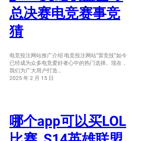
总决赛电竞赛事竞
猜
电竞投注网站推广介绍 电竞投注网站“雷竞技”如今
已经成为众多电竞爱好者心中的热门选择。现在，
我们为广大用户打造…
2025 年 2 月 15 日
哪个app可以买LOL
比赛_S14英雄联盟