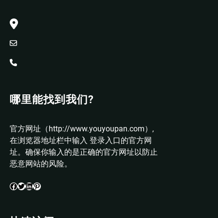
哪里能找到我们?
官方网址（http://www.youyoupan.com）,
在浏览器地址栏中输入 登录入口的官方网
址。确保你输入的是正确的官方网址以防止
恶意网站的风险。
Facebook
Twitter
LinkedIn
Pinterest