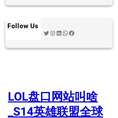
Follow Us
Twitter
Instagram
LinkedIn
WhatsApp
Facebook
LOL盘口网站叫啥
_S14英雄联盟全球