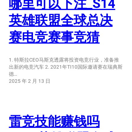
哪里可以下注_S14
英雄联盟全球总决
赛电竞赛事竞猜
1. 特斯拉CEO马斯克透露将投资电竞行业，准备推
出新的电竞汽车 2. 2021年TI10国际邀请赛在瑞典斯
德…
2025 年 2 月 13 日
雷竞技能赚钱吗