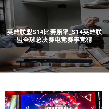
r
c
h
英雄联盟S14比赛赔率_S14英雄联
盟全球总决赛电竞赛事竞猜