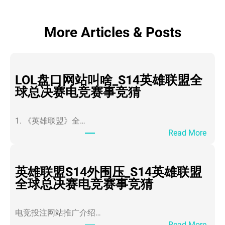
More Articles & Posts
LOL盘口网站叫啥_S14英雄联盟全
球总决赛电竞赛事竞猜
1. 《英雄联盟》全…
：
Read More
L
O
L
英雄联盟S14外围压_S14英雄联盟
盘
全球总决赛电竞赛事竞猜
口
网
电竞投注网站推广介绍…
站
：
Read More