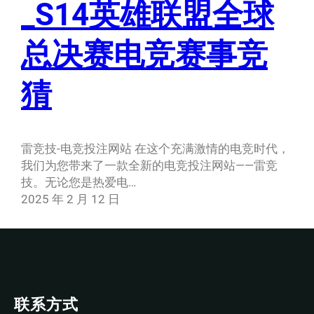
_S14英雄联盟全球
总决赛电竞赛事竞
猜
雷竞技-电竞投注网站 在这个充满激情的电竞时代，
我们为您带来了一款全新的电竞投注网站——雷竞
技。无论您是热爱电…
2025 年 2 月 12 日
联系方式