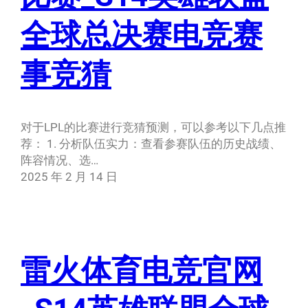
全球总决赛电竞赛
事竞猜
对于LPL的比赛进行竞猜预测，可以参考以下几点推
荐： 1. 分析队伍实力：查看参赛队伍的历史战绩、
阵容情况、选…
2025 年 2 月 14 日
雷火体育电竞官网