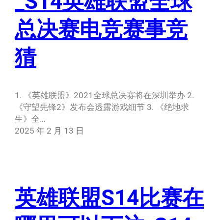
_S14英雄联盟全球
总决赛电竞赛事竞
猜
1. 《英雄联盟》2021全球总决赛将在深圳举办 2.
《守望先锋2》发布会透露游戏细节 3. 《绝地求
生》全…
2025 年 2 月 13 日
英雄联盟S14比赛在