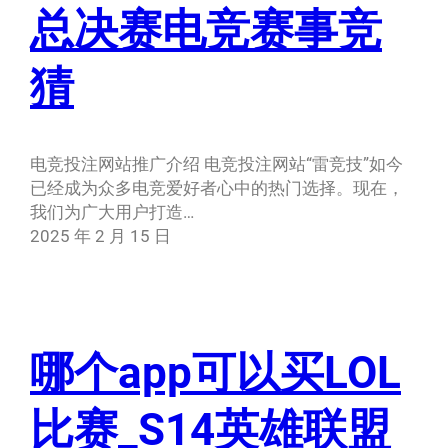
总决赛电竞赛事竞
猜
电竞投注网站推广介绍 电竞投注网站“雷竞技”如今
已经成为众多电竞爱好者心中的热门选择。现在，
我们为广大用户打造…
2025 年 2 月 15 日
哪个app可以买LOL
比赛_S14英雄联盟