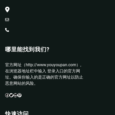
哪里能找到我们?
官方网址（http://www.youyoupan.com）,
在浏览器地址栏中输入 登录入口的官方网
址。确保你输入的是正确的官方网址以防止
恶意网站的风险。
Facebook
Twitter
LinkedIn
Pinterest
快速访问