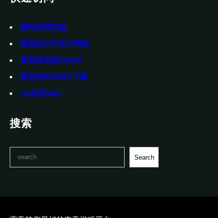
雷电竞网页版
雷竞技APP官方网站
雷竞技竞猜raybet
雷竞技RAYBET下载
ray电竞app
搜索
S
Search
e
a
r
c
h