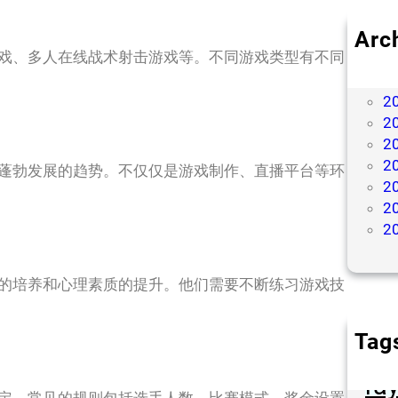
Arc
戏、多人在线战术射击游戏等。不同游戏类型有不同
2
2
2
2
2
2
蓬勃发展的趋势。不仅仅是游戏制作、直播平台等环
2
2
2
的培养和心理素质的提升。他们需要不断练习游戏技
Tag
J
r
定。常见的规则包括选手人数、比赛模式、奖金设置