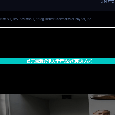
首页
最新资讯
关于
产品
介绍
联系方式