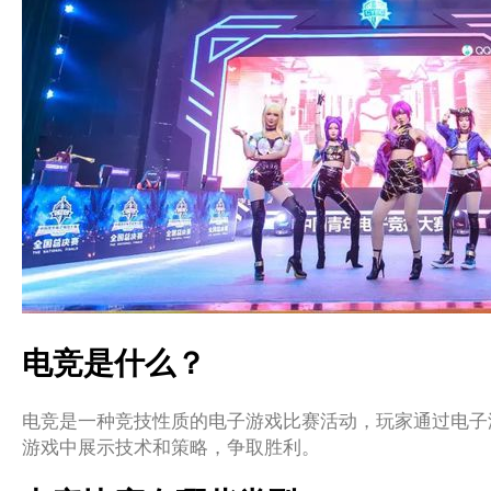
电竞是什么？
电竞是一种竞技性质的电子游戏比赛活动，玩家通过电子
游戏中展示技术和策略，争取胜利。