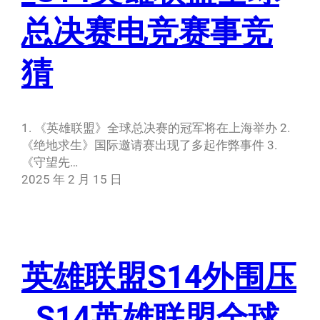
总决赛电竞赛事竞
猜
1. 《英雄联盟》全球总决赛的冠军将在上海举办 2.
《绝地求生》国际邀请赛出现了多起作弊事件 3.
《守望先…
2025 年 2 月 15 日
英雄联盟S14外围压
_S14英雄联盟全球