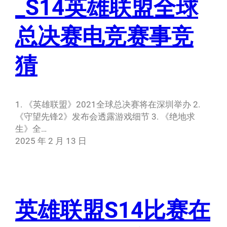
_S14英雄联盟全球
总决赛电竞赛事竞
猜
1. 《英雄联盟》2021全球总决赛将在深圳举办 2.
《守望先锋2》发布会透露游戏细节 3. 《绝地求
生》全…
2025 年 2 月 13 日
英雄联盟S14比赛在