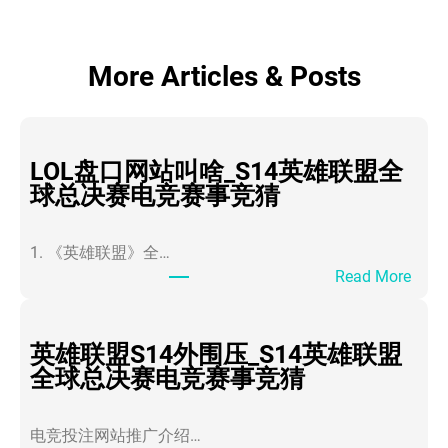
More Articles & Posts
LOL盘口网站叫啥_S14英雄联盟全
球总决赛电竞赛事竞猜
1. 《英雄联盟》全…
：
Read More
L
O
L
英雄联盟S14外围压_S14英雄联盟
盘
全球总决赛电竞赛事竞猜
口
网
电竞投注网站推广介绍…
站