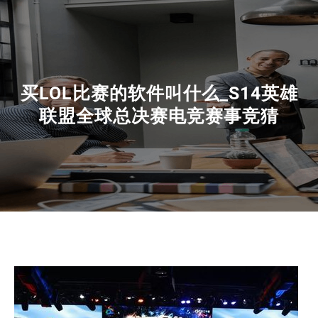
r
c
h
买LOL比赛的软件叫什么_S14英雄
联盟全球总决赛电竞赛事竞猜