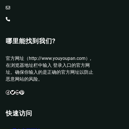
哪里能找到我们?
官方网址（http://www.youyoupan.com）,
在浏览器地址栏中输入 登录入口的官方网
址。确保你输入的是正确的官方网址以防止
恶意网站的风险。
Facebook
Twitter
LinkedIn
Pinterest
快速访问