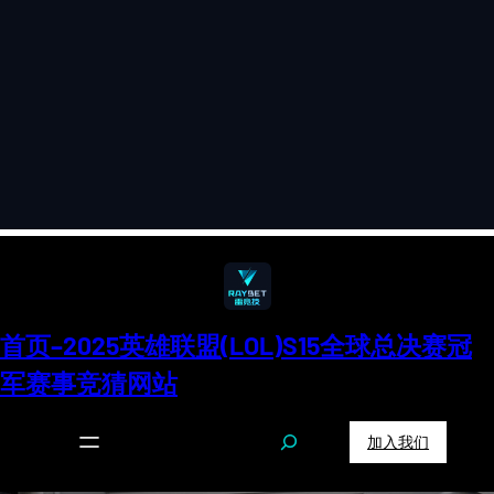
首页–2025英雄联盟(LOL)s15全球总决赛冠
军赛事竞猜网站
S
加入我们
e
a