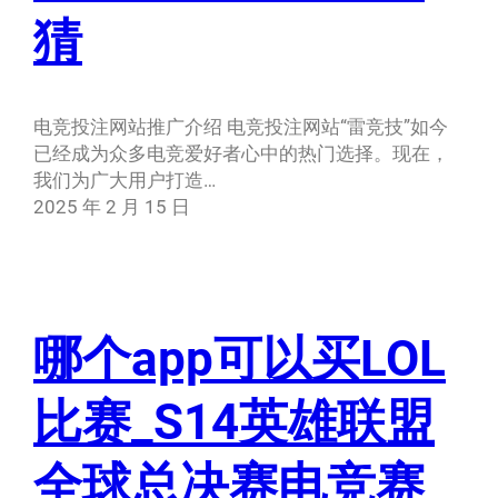
猜
电竞投注网站推广介绍 电竞投注网站“雷竞技”如今
已经成为众多电竞爱好者心中的热门选择。现在，
我们为广大用户打造…
2025 年 2 月 15 日
哪个app可以买LOL
比赛_S14英雄联盟
全球总决赛电竞赛