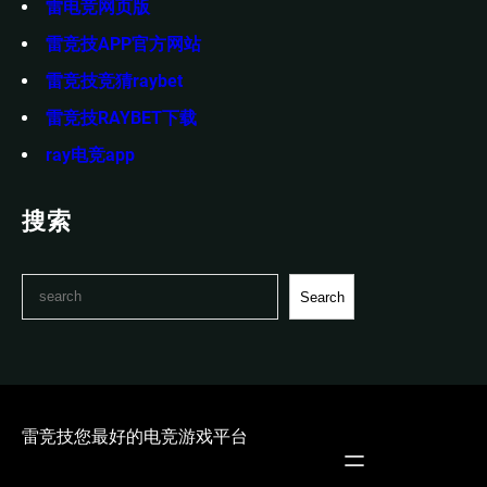
雷电竞网页版
雷竞技APP官方网站
雷竞技竞猜raybet
雷竞技RAYBET下载
ray电竞app
搜索
S
Search
e
a
r
c
h
雷竞技您最好的电竞游戏平台