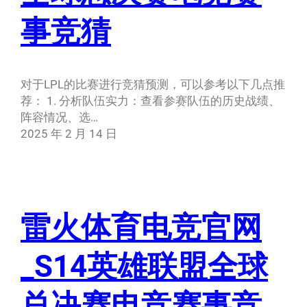
事竞猜
对于LPL的比赛进行竞猜预测，可以参考以下几点推
荐： 1. 分析队伍实力：查看参赛队伍的历史战绩、
阵容情况、选…
2025 年 2 月 14 日
雷火体育电竞官网
_S14英雄联盟全球
总决赛电竞赛事竞