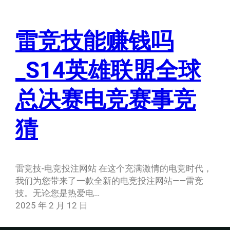
雷竞技能赚钱吗
_S14英雄联盟全球
总决赛电竞赛事竞
猜
雷竞技-电竞投注网站 在这个充满激情的电竞时代，
我们为您带来了一款全新的电竞投注网站——雷竞
技。无论您是热爱电…
2025 年 2 月 12 日