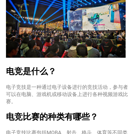
电竞是什么？
电子竞技是一种通过电子设备进行的竞技活动，参与者
可以在电脑、游戏机或移动设备上进行各种视频游戏比
赛。
电竞比赛的种类有哪些？
电子竞技比赛包括MOBA、射击、格斗、体育等不同类