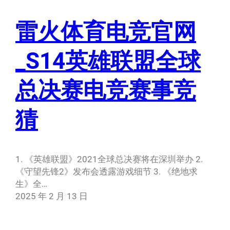
雷火体育电竞官网
_S14英雄联盟全球
总决赛电竞赛事竞
猜
1. 《英雄联盟》2021全球总决赛将在深圳举办 2.
《守望先锋2》发布会透露游戏细节 3. 《绝地求
生》全…
2025 年 2 月 13 日