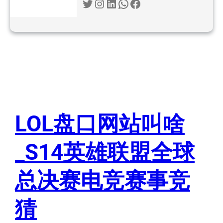
Twitter
Instagram
LinkedIn
WhatsApp
Facebook
LOL盘口网站叫啥
_S14英雄联盟全球
总决赛电竞赛事竞
猜