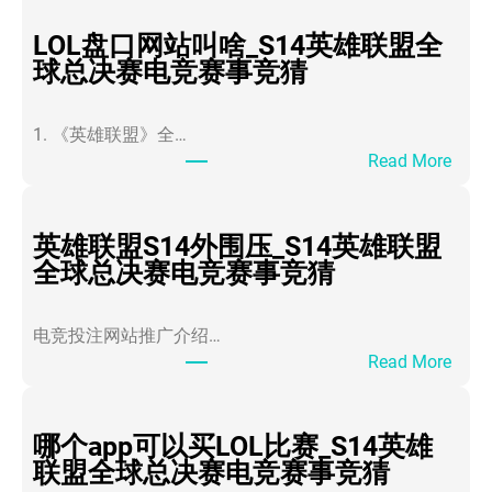
LOL盘口网站叫啥_S14英雄联盟全
球总决赛电竞赛事竞猜
1. 《英雄联盟》全…
：
Read More
L
O
L
英雄联盟S14外围压_S14英雄联盟
盘
全球总决赛电竞赛事竞猜
口
网
电竞投注网站推广介绍…
站
：
Read More
叫
英
啥
雄
_
联
哪个app可以买LOL比赛_S14英雄
S
盟
联盟全球总决赛电竞赛事竞猜
1