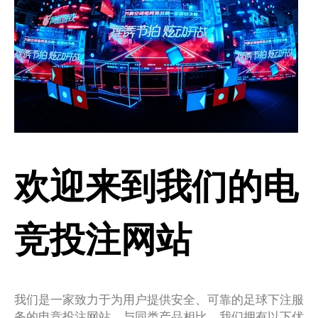
欢迎来到我们的电
竞投注网站
我们是一家致力于为用户提供安全、可靠的足球下注服
务的电竞投注网站。与同类产品相比，我们拥有以下优