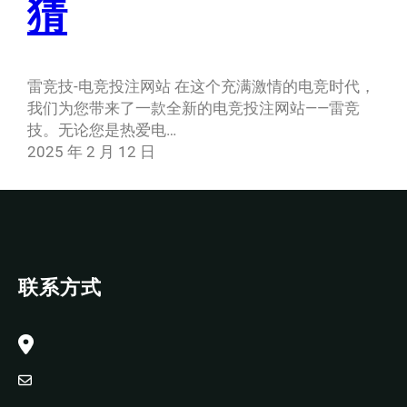
猜
雷竞技-电竞投注网站 在这个充满激情的电竞时代，
我们为您带来了一款全新的电竞投注网站——雷竞
技。无论您是热爱电…
2025 年 2 月 12 日
联系方式