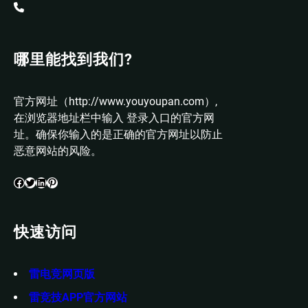
哪里能找到我们?
官方网址（http://www.youyoupan.com）,
在浏览器地址栏中输入 登录入口的官方网
址。确保你输入的是正确的官方网址以防止
恶意网站的风险。
Facebook
Twitter
LinkedIn
Pinterest
快速访问
雷电竞网页版
雷竞技APP官方网站