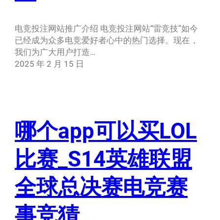
电竞投注网站推广介绍 电竞投注网站“雷竞技”如今
已经成为众多电竞爱好者心中的热门选择。现在，
我们为广大用户打造…
2025 年 2 月 15 日
哪个app可以买LOL
比赛_S14英雄联盟
全球总决赛电竞赛
事竞猜