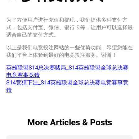
为了方便用户进行充值和提现，我们提供多种支付方
式，包括支付宝、微信、银行卡等，让用户可以选择最
适合自己的支付方式。
以上是我们电竞投注网站的一些优势功能，希望您能在
我们平台上体验到最好的电竞投注服务。谢谢！
英雄联盟S14总决赛赌局_S14英雄联盟全球总决赛
电竞赛事竞猜
S14竞猜下注_S14英雄联盟全球总决赛电竞赛事竞
猜
More Articles & Posts