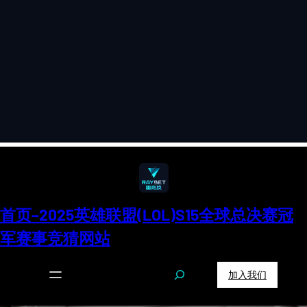
首页–2025英雄联盟(LOL)s15全球总决赛冠
军赛事竞猜网站
S
加入我们
e
a