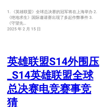
1. 《英雄联盟》全球总决赛的冠军将在上海举办 2.
《绝地求生》国际邀请赛出现了多起作弊事件 3.
《守望先…
2025 年 2 月 15 日
英雄联盟S14外围压
_S14英雄联盟全球
总决赛电竞赛事竞
猜