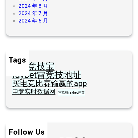
2024 年 8 月
2024 年 7 月
2024 年 6 月
Tags
JJB竞技宝
raybet雷竞技地址
买电竞比赛输赢的app
电竞实时数据网
雷竞技raybet体育
Follow Us