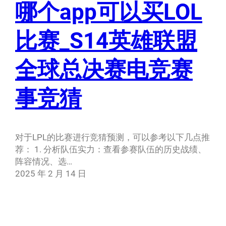
哪个app可以买LOL
比赛_S14英雄联盟
全球总决赛电竞赛
事竞猜
对于LPL的比赛进行竞猜预测，可以参考以下几点推
荐： 1. 分析队伍实力：查看参赛队伍的历史战绩、
阵容情况、选…
2025 年 2 月 14 日