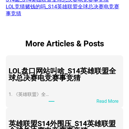
LOL竞猜赌钱的吗_S14英雄联盟全球总决赛电竞赛
事竞猜
More Articles & Posts
LOL盘口网站叫啥_S14英雄联盟全
球总决赛电竞赛事竞猜
1. 《英雄联盟》全…
：
Read More
L
O
L
英雄联盟S14外围压_S14英雄联盟
盘