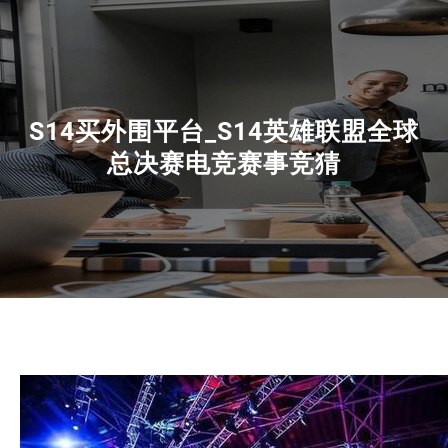
r
c
h
S14买外围平台_S14英雄联盟全球
总决赛电竞赛事竞猜