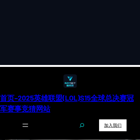
首页–2025英雄联盟(LOL)s15全球总决赛冠
军赛事竞猜网站
S
加入我们
e
a