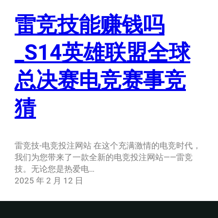
雷竞技能赚钱吗
_S14英雄联盟全球
总决赛电竞赛事竞
猜
雷竞技-电竞投注网站 在这个充满激情的电竞时代，
我们为您带来了一款全新的电竞投注网站——雷竞
技。无论您是热爱电…
2025 年 2 月 12 日