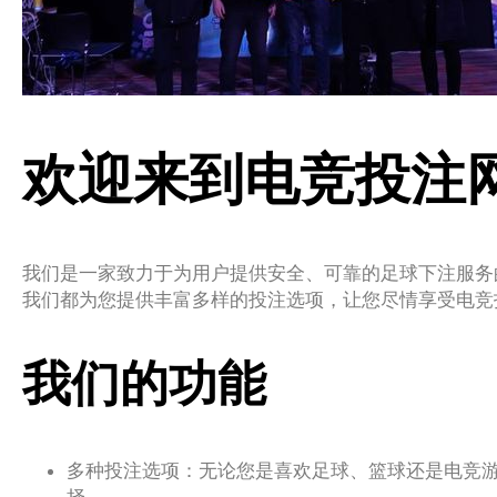
欢迎来到电竞投注
我们是一家致力于为用户提供安全、可靠的足球下注服务
我们都为您提供丰富多样的投注选项，让您尽情享受电竞
我们的功能
多种投注选项：无论您是喜欢足球、篮球还是电竞
择。