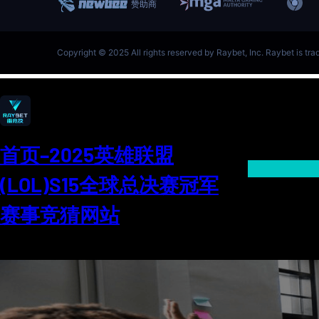
跳
至
内
容
首页–2025英雄联盟
(LOL)s15全球总决赛冠军
赛事竞猜网站