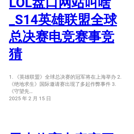
LOL盘口网站叫啥
站
叫
_S14英雄联盟全球
啥
_
总决赛电竞赛事竞
S
1
4
猜
英
雄
联
1. 《英雄联盟》全球总决赛的冠军将在上海举办 2.
盟
《绝地求生》国际邀请赛出现了多起作弊事件 3.
全
《守望先…
球
2025 年 2 月 15 日
总
决
赛
电
竞