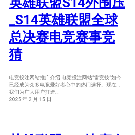
英雄联盟S14外围压
4
以
外
买
_S14英雄联盟全球
围
L
压
O
总决赛电竞赛事竞
_
L
S
比
1
赛
猜
4
_
英
S
雄
1
电竞投注网站推广介绍 电竞投注网站“雷竞技”如今
联
4
已经成为众多电竞爱好者心中的热门选择。现在，
盟
英
我们为广大用户打造…
全
雄
2025 年 2 月 15 日
球
联
总
盟
决
全
赛
球
电
总