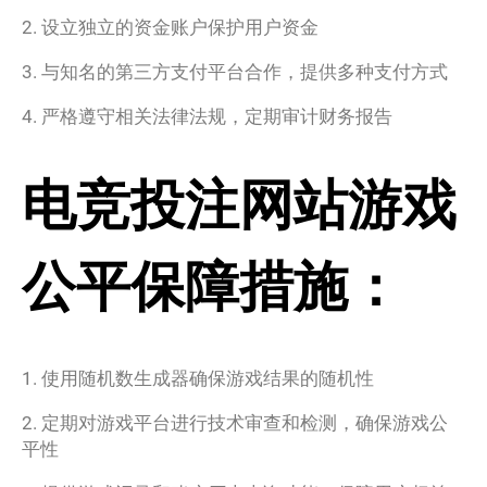
2. 设立独立的资金账户保护用户资金
3. 与知名的第三方支付平台合作，提供多种支付方式
4. 严格遵守相关法律法规，定期审计财务报告
电竞投注网站游戏
公平保障措施：
1. 使用随机数生成器确保游戏结果的随机性
2. 定期对游戏平台进行技术审查和检测，确保游戏公
平性