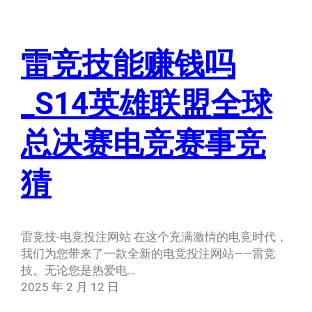
雷竞技能赚钱吗
_S14英雄联盟全球
总决赛电竞赛事竞
猜
雷竞技-电竞投注网站 在这个充满激情的电竞时代，
我们为您带来了一款全新的电竞投注网站——雷竞
技。无论您是热爱电…
2025 年 2 月 12 日