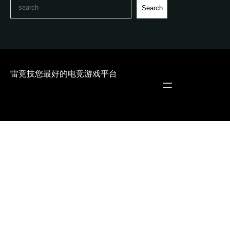
S
Search
e
a
r
c
h
雷竞技您最好的电竞游戏平台