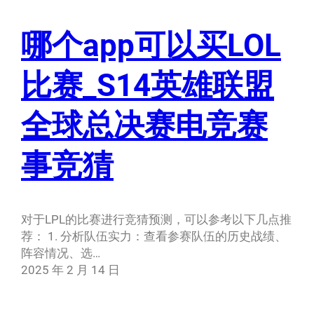
哪个app可以买LOL
比赛_S14英雄联盟
全球总决赛电竞赛
事竞猜
对于LPL的比赛进行竞猜预测，可以参考以下几点推
荐： 1. 分析队伍实力：查看参赛队伍的历史战绩、
阵容情况、选…
2025 年 2 月 14 日