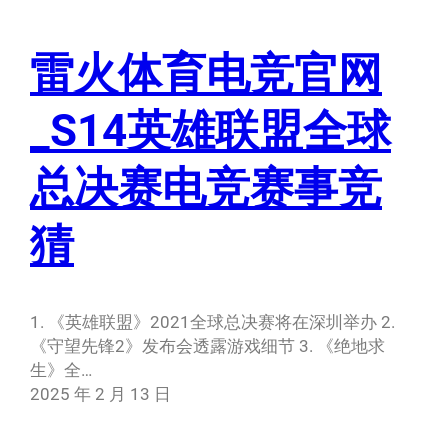
雷火体育电竞官网
_S14英雄联盟全球
总决赛电竞赛事竞
猜
1. 《英雄联盟》2021全球总决赛将在深圳举办 2.
《守望先锋2》发布会透露游戏细节 3. 《绝地求
生》全…
2025 年 2 月 13 日