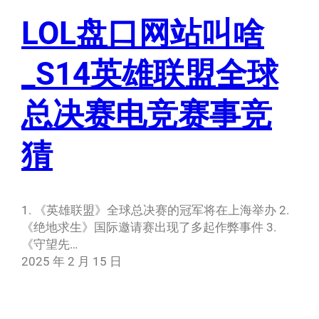
LOL盘口网站叫啥
_S14英雄联盟全球
总决赛电竞赛事竞
猜
1. 《英雄联盟》全球总决赛的冠军将在上海举办 2.
《绝地求生》国际邀请赛出现了多起作弊事件 3.
《守望先…
2025 年 2 月 15 日