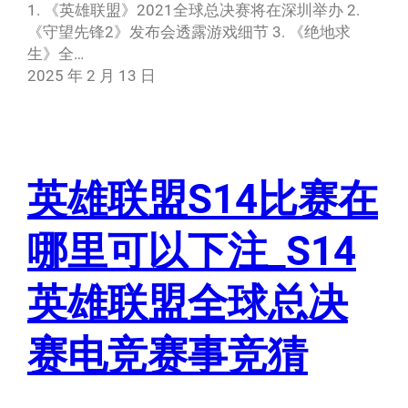
1. 《英雄联盟》2021全球总决赛将在深圳举办 2.
《守望先锋2》发布会透露游戏细节 3. 《绝地求
生》全…
2025 年 2 月 13 日
英雄联盟S14比赛在
哪里可以下注_S14
英雄联盟全球总决
赛电竞赛事竞猜