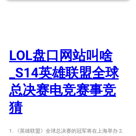
LOL盘口网站叫啥
_S14英雄联盟全球
总决赛电竞赛事竞
猜
1. 《英雄联盟》全球总决赛的冠军将在上海举办 2.