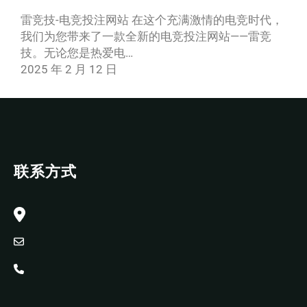
雷竞技-电竞投注网站 在这个充满激情的电竞时代，
我们为您带来了一款全新的电竞投注网站——雷竞
技。无论您是热爱电…
2025 年 2 月 12 日
联系方式