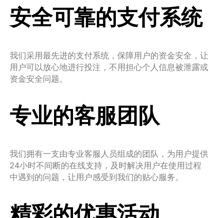
安全可靠的支付系统
我们采用最先进的支付系统，保障用户的资金安全，让
用户可以放心地进行投注，不用担心个人信息被泄露或
资金安全问题。
专业的客服团队
我们拥有一支由专业客服人员组成的团队，为用户提供
24小时不间断的在线支持，及时解决用户在使用过程
中遇到的问题，让用户感受到我们的贴心服务。
精彩的优惠活动