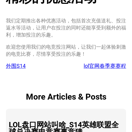
我们定期推出各种优惠活动，包括首次充值送礼、投注
返水等活动，让用户在投注的同时还能享受到额外的福
利，增加投注的乐趣。
欢迎您使用我们的电竞投注网站，让我们一起体验刺激
的电竞比赛，尽情享受投注的乐趣！
外围S14
lol官网春季赛赛程
More Articles & Posts
LOL盘口网站叫啥_S14英雄联盟全
球总决赛电竞赛事竞猜