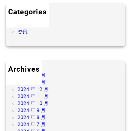
雄
事
联
Categories
竞
盟
文章
猜
全
新闻
球
资讯
总
决
赛
电
竞
Archives
赛
2025 年 2 月
事
2025 年 1 月
竞
2024 年 12 月
猜
2024 年 11 月
2024 年 10 月
2024 年 9 月
2024 年 8 月
2024 年 7 月