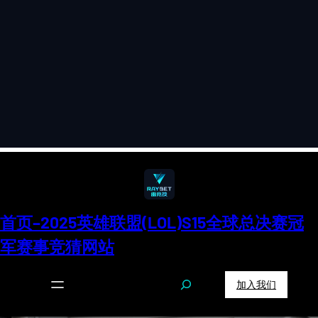
首页–2025英雄联盟(LOL)s15全球总决赛冠
军赛事竞猜网站
S
加入我们
e
a