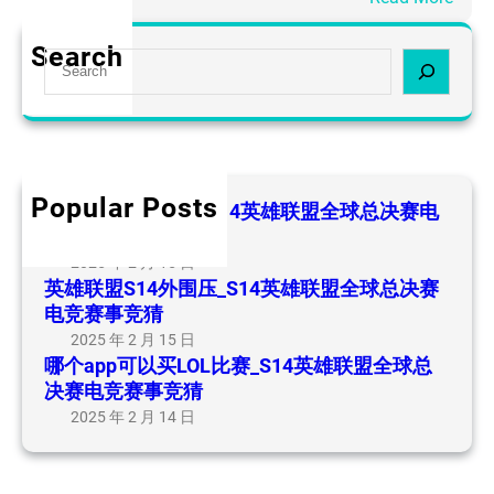
外
联
哪
围
盟
个
Search
压
S
全
a
_
e
球
p
S
a
总
p
1
r
决
可
4
c
赛
以
英
h
Popular Posts
电
买
LOL盘口网站叫啥_S14英雄联盟全球总决赛电
雄
竞
L
竞赛事竞猜
联
赛
O
2025 年 2 月 15 日
盟
事
英雄联盟S14外围压_S14英雄联盟全球总决赛
L
全
竞
电竞赛事竞猜
比
球
猜
赛
2025 年 2 月 15 日
总
哪个app可以买LOL比赛_S14英雄联盟全球总
_
决
决赛电竞赛事竞猜
S
赛
2025 年 2 月 14 日
1
电
4
竞
英
赛