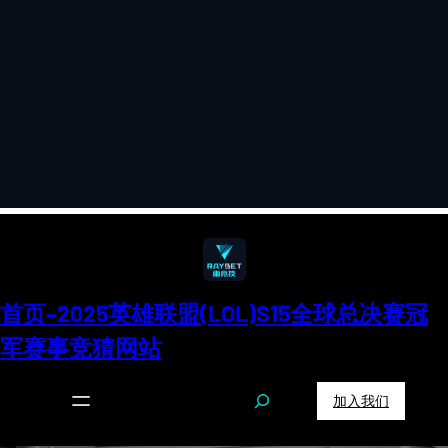
首页–2025英雄联盟(LOL)s15全球总决赛冠
军赛事竞猜网站
S
加入我们
e
a