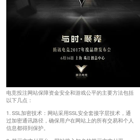
电竞投注网站保障资金安全和游戏公平的主要方法包括
以下几点：
1. SSL加密技术：网站采用SSL安全套接字层技术，通
过加密通讯路径，确保用户在网站上的所有交易和个人
信息都得到保护。