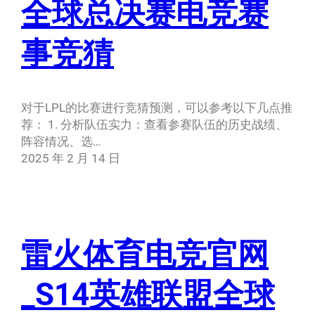
全球总决赛电竞赛
事竞猜
对于LPL的比赛进行竞猜预测，可以参考以下几点推
荐： 1. 分析队伍实力：查看参赛队伍的历史战绩、
阵容情况、选…
2025 年 2 月 14 日
雷火体育电竞官网
_S14英雄联盟全球