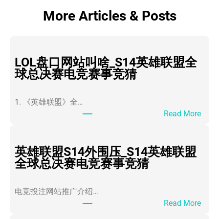
More Articles & Posts
LOL盘口网站叫啥_S14英雄联盟全
球总决赛电竞赛事竞猜
1. 《英雄联盟》全…
：
Read More
L
O
L
英雄联盟S14外围压_S14英雄联盟
盘
全球总决赛电竞赛事竞猜
口
网
电竞投注网站推广介绍…
站
：
Read More
叫
英
啥