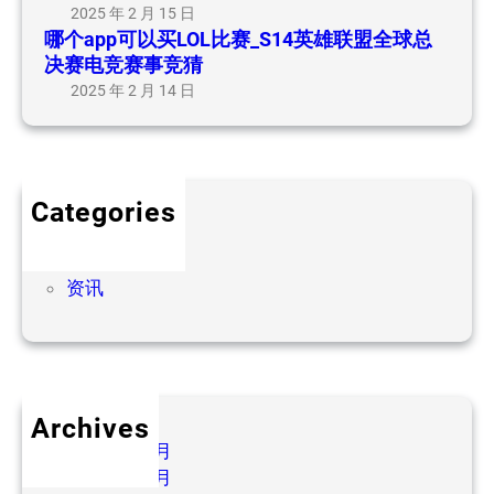
猜
赛
2025 年 2 月 15 日
总
哪个app可以买LOL比赛_S14英雄联盟全球总
_
决
决赛电竞赛事竞猜
S
赛
2025 年 2 月 14 日
1
电
4
竞
英
赛
雄
事
联
Categories
竞
盟
文章
猜
全
新闻
球
资讯
总
决
赛
电
竞
Archives
赛
2025 年 2 月
事
2025 年 1 月
竞