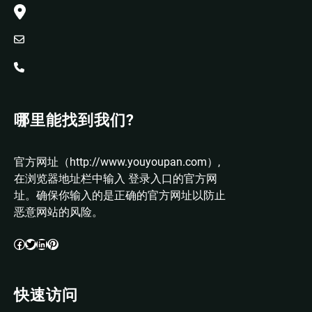
哪里能找到我们?
官方网址（http://www.youyoupan.com）,
在浏览器地址栏中输入 登录入口的官方网
址。确保你输入的是正确的官方网址以防止
恶意网站的风险。
Facebook
Twitter
LinkedIn
Pinterest
快速访问