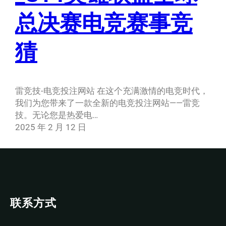
总决赛电竞赛事竞
猜
雷竞技-电竞投注网站 在这个充满激情的电竞时代，
我们为您带来了一款全新的电竞投注网站——雷竞
技。无论您是热爱电…
2025 年 2 月 12 日
联系方式