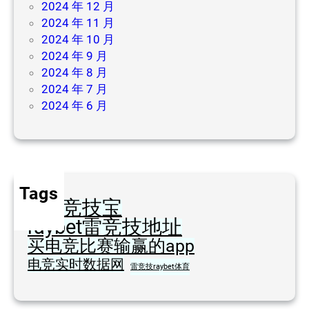
2024 年 12 月
猜
2024 年 11 月
2024 年 10 月
2024 年 9 月
2024 年 8 月
2024 年 7 月
2024 年 6 月
Tags
JJB竞技宝
raybet雷竞技地址
买电竞比赛输赢的app
电竞实时数据网
雷竞技raybet体育