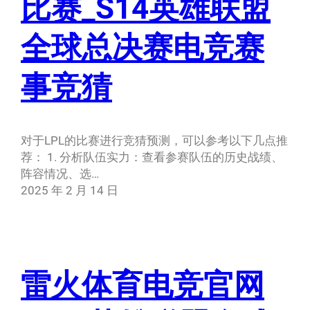
比赛_S14英雄联盟
全球总决赛电竞赛
事竞猜
对于LPL的比赛进行竞猜预测，可以参考以下几点推
荐： 1. 分析队伍实力：查看参赛队伍的历史战绩、
阵容情况、选…
2025 年 2 月 14 日
雷火体育电竞官网