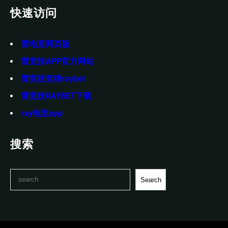
快速访问
雷电竞网页版
雷竞技APP官方网站
雷竞技竞猜raybet
雷竞技RAYBET下载
ray电竞app
搜索
S
Search
e
a
r
c