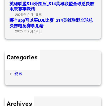
盟
事
英雄联盟S14外围压_S14英雄联盟全球总决赛
L
全
竞
电竞赛事竞猜
比
球
猜
赛
2025 年 2 月 15 日
总
哪个app可以买LOL比赛_S14英雄联盟全球总
_
决
决赛电竞赛事竞猜
S
赛
2025 年 2 月 14 日
1
电
4
竞
英
赛
雄
事
联
Categories
竞
盟
文章
猜
全
新闻
球
资讯
总
决
赛
电
竞
Archives
赛