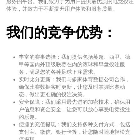
服务的平台。我们致力于为用户提供最优质的电竞投注
体验，并致力于不断提升用户体验和服务质量。
我们的竞争优势：
丰富的赛事选择：我们提供包括英超、西甲、德
甲等国内外顶级联赛在内的滚球和早盘投注服
务，满足您的各种足球下注需求。
实时比分更新：我们与多家体育数据公司合作，
确保比赛数据实时更新，让您及时掌握比赛动
态，做出更准确的投注决策。
安全保障：我们采用最先进的加密技术，确保用
户信息和资金安全，让您可以放心享受电竞投注
的乐趣。
便捷的充值提现：我们支持多种支付方式，包括
支付宝、微信、银行卡等，让您随时随地轻松充
值提现。