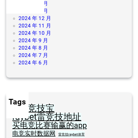
2025 年 2 月
事
2025 年 1 月
竞
2024 年 12 月
猜
2024 年 11 月
2024 年 10 月
2024 年 9 月
2024 年 8 月
2024 年 7 月
2024 年 6 月
Tags
JJB竞技宝
raybet雷竞技地址
买电竞比赛输赢的app
电竞实时数据网
雷竞技raybet体育