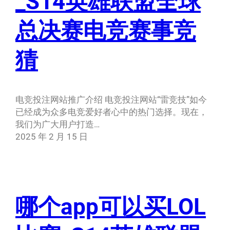
_S14英雄联盟全球
总决赛电竞赛事竞
猜
电竞投注网站推广介绍 电竞投注网站“雷竞技”如今
已经成为众多电竞爱好者心中的热门选择。现在，
我们为广大用户打造…
2025 年 2 月 15 日
哪个app可以买LOL