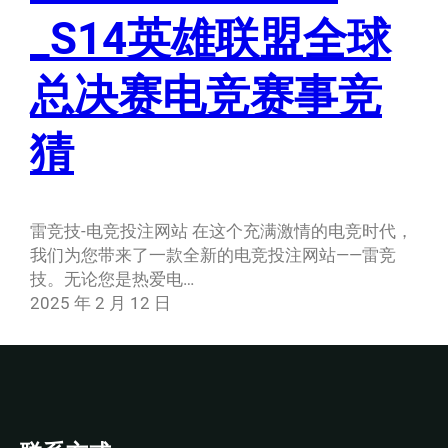
_S14英雄联盟全球
总决赛电竞赛事竞
猜
雷竞技-电竞投注网站 在这个充满激情的电竞时代，
我们为您带来了一款全新的电竞投注网站——雷竞
技。无论您是热爱电…
2025 年 2 月 12 日