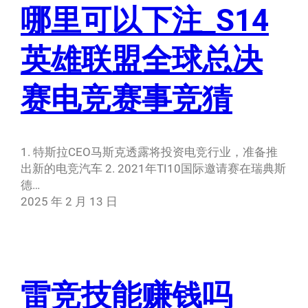
哪里可以下注_S14
英雄联盟全球总决
赛电竞赛事竞猜
1. 特斯拉CEO马斯克透露将投资电竞行业，准备推
出新的电竞汽车 2. 2021年TI10国际邀请赛在瑞典斯
德…
2025 年 2 月 13 日
雷竞技能赚钱吗