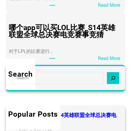
站
：
Read More
叫
英
啥
雄
_
联
哪个app可以买LOL比赛_S14英雄
S
盟
联盟全球总决赛电竞赛事竞猜
1
S
4
1
英
对于LPL的比赛进行…
4
雄
：
Read More
外
联
哪
围
盟
个
Search
压
S
全
a
_
e
球
p
S
a
总
p
1
r
决
可
4
c
赛
以
英
h
Popular Posts
电
买
LOL盘口网站叫啥_S14英雄联盟全球总决赛电
雄
竞
L
竞赛事竞猜
联
赛
O
2025 年 2 月 15 日