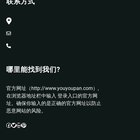
联系方式
哪里能找到我们?
官方网址（http://www.youyoupan.com）,
在浏览器地址栏中输入 登录入口的官方网
址。确保你输入的是正确的官方网址以防止
恶意网站的风险。
Facebook
Twitter
LinkedIn
Pinterest