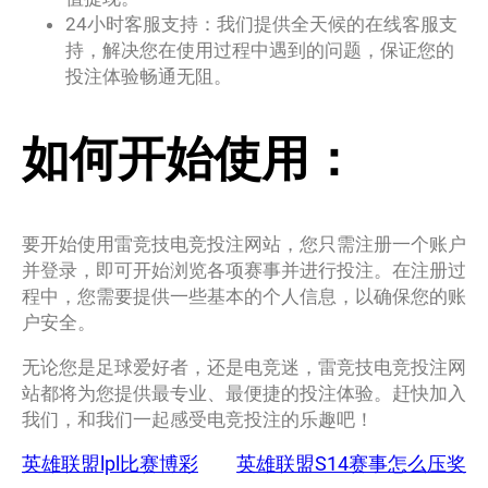
24小时客服支持：我们提供全天候的在线客服支
持，解决您在使用过程中遇到的问题，保证您的
投注体验畅通无阻。
如何开始使用：
要开始使用雷竞技电竞投注网站，您只需注册一个账户
并登录，即可开始浏览各项赛事并进行投注。在注册过
程中，您需要提供一些基本的个人信息，以确保您的账
户安全。
无论您是足球爱好者，还是电竞迷，雷竞技电竞投注网
站都将为您提供最专业、最便捷的投注体验。赶快加入
我们，和我们一起感受电竞投注的乐趣吧！
英雄联盟lpl比赛博彩
英雄联盟S14赛事怎么压奖