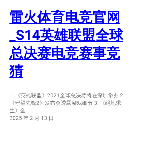
雷火体育电竞官网
_S14英雄联盟全球
总决赛电竞赛事竞
猜
1. 《英雄联盟》2021全球总决赛将在深圳举办 2.
《守望先锋2》发布会透露游戏细节 3. 《绝地求
生》全…
2025 年 2 月 13 日