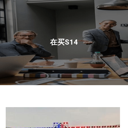
r
c
h
在买S14