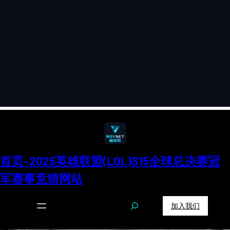
首页–2025英雄联盟(LOL)s15全球总决赛冠
军赛事竞猜网站
S
加入我们
e
a