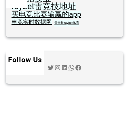
raybet雷竞技地址
买电竞比赛输赢的app
电竞实时数据网
雷竞技raybet体育
Follow Us
Twitter
Instagram
LinkedIn
WhatsApp
Facebook