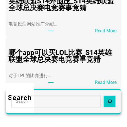
英雄联盟S14外围压_S14英雄联盟
盘
全球总决赛电竞赛事竞猜
口
网
电竞投注网站推广介绍…
站
：
Read More
叫
英
啥
雄
_
联
哪个app可以买LOL比赛_S14英雄
S
盟
联盟全球总决赛电竞赛事竞猜
1
S
4
1
英
对于LPL的比赛进行…
4
雄
：
Read More
外
联
哪
围
盟
个
Search
压
S
全
a
_
e
球
p
S
a
总
p
1
r
决
可
4
c