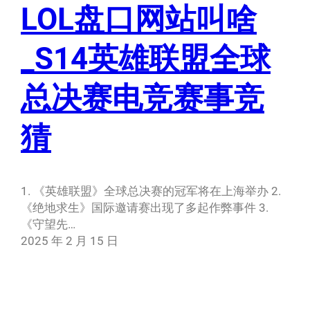
LOL盘口网站叫啥
_S14英雄联盟全球
总决赛电竞赛事竞
猜
1. 《英雄联盟》全球总决赛的冠军将在上海举办 2.
《绝地求生》国际邀请赛出现了多起作弊事件 3.
《守望先…
2025 年 2 月 15 日