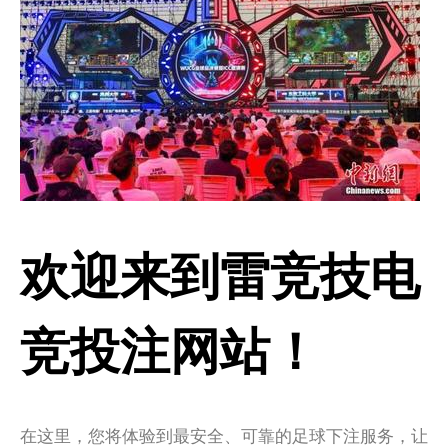
欢迎来到雷竞技电
竞投注网站！
在这里，您将体验到最安全、可靠的足球下注服务，让