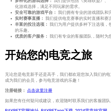
多样化的游戏选择：
我们提供包括《英雄联盟》、《C
化游戏选择，满足不同玩家的需求。
安全可靠的游戏平台：
我们拥有专业的游戏团队和
实时赛事直播：
我们提供电竞赛事的实时直播和赛
丰富的投注选项：
我们为用户提供多种下注选项，
的乐趣。
优质的客户服务：
我们有专业的客服团队，随时为
开始您的电竞之旅
无论您是电竞新手还是高手，我们都欢迎您加入我们的电
成为我们的会员，参与电竞游戏的乐趣！
注册链接：
点击这里注册
如果您有任何疑问或建议，欢迎随时联系我们的客服团队
RAYBET官网地址_RAYBETapp下载_2024雷竞技官网