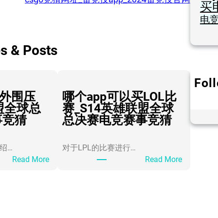
买
电
es & Posts
Fol
4外围压
哪个app可以买LOL比
联盟全球总
赛_S14英雄联盟全球
事竞猜
总决赛电竞赛事竞猜
绍…
对于LPL的比赛进行…
：
：
Read More
Read More
英
哪
雄
个
联
a
盟
p
S
p