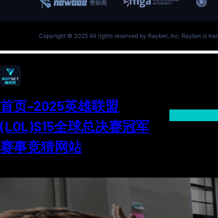
跳
至
内
容
首页–2025英雄联盟
(LOL)s15全球总决赛冠军
赛事竞猜网站