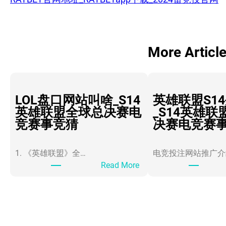
More Articl
LOL盘口网站叫啥_S14
英雄联盟S1
英雄联盟全球总决赛电
_S14英雄
竞赛事竞猜
决赛电竞赛
1. 《英雄联盟》全…
电竞投注网站推广介
：
Read More
L
O
L
盘
口