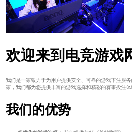
欢迎来到电竞游戏
我们是一家致力于为用户提供安全、可靠的游戏下注服务
家，我们都为您提供丰富的游戏选择和精彩的赛事投注体
我们的优势