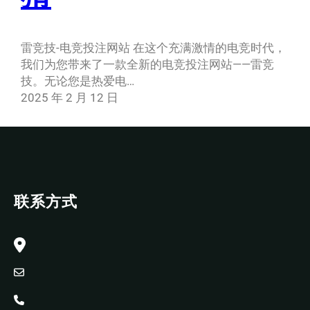
雷竞技-电竞投注网站 在这个充满激情的电竞时代，
我们为您带来了一款全新的电竞投注网站——雷竞
技。无论您是热爱电…
2025 年 2 月 12 日
联系方式