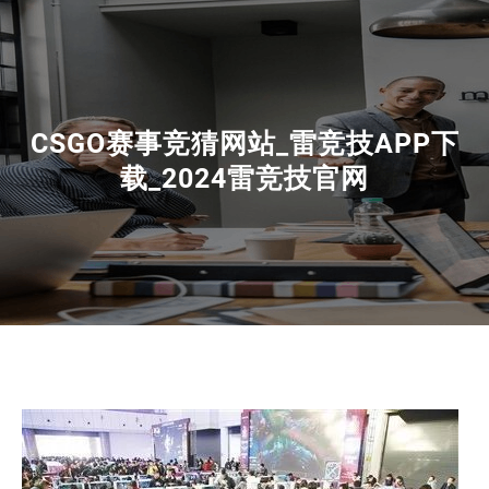
r
c
h
CSGO赛事竞猜网站_雷竞技APP下
载_2024雷竞技官网