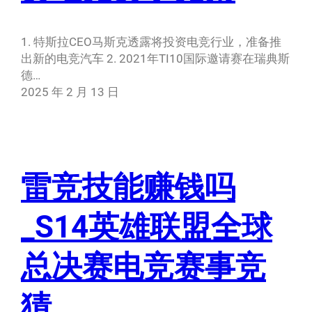
1. 特斯拉CEO马斯克透露将投资电竞行业，准备推
出新的电竞汽车 2. 2021年TI10国际邀请赛在瑞典斯
德…
2025 年 2 月 13 日
雷竞技能赚钱吗
_S14英雄联盟全球
总决赛电竞赛事竞
猜