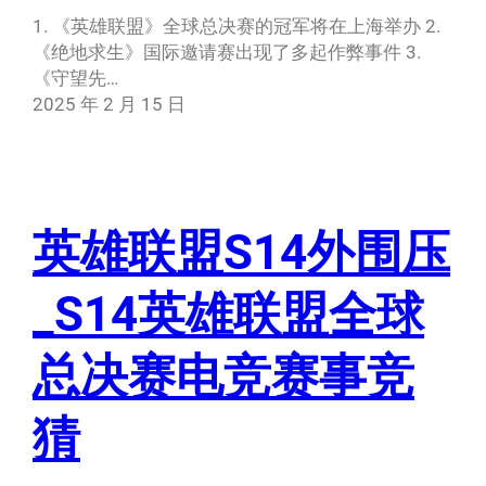
1. 《英雄联盟》全球总决赛的冠军将在上海举办 2.
《绝地求生》国际邀请赛出现了多起作弊事件 3.
《守望先…
2025 年 2 月 15 日
英雄联盟S14外围压
_S14英雄联盟全球
总决赛电竞赛事竞
猜