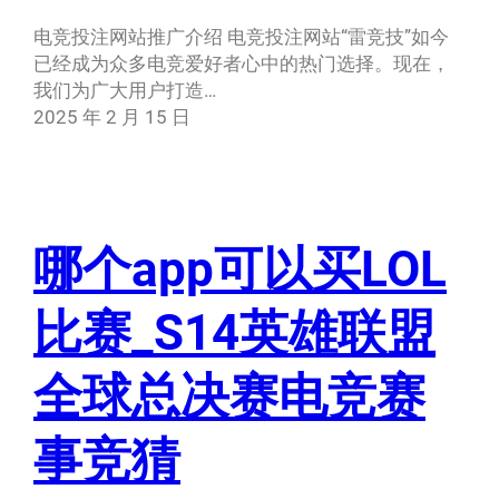
电竞投注网站推广介绍 电竞投注网站“雷竞技”如今
已经成为众多电竞爱好者心中的热门选择。现在，
我们为广大用户打造…
2025 年 2 月 15 日
哪个app可以买LOL
比赛_S14英雄联盟
全球总决赛电竞赛
事竞猜