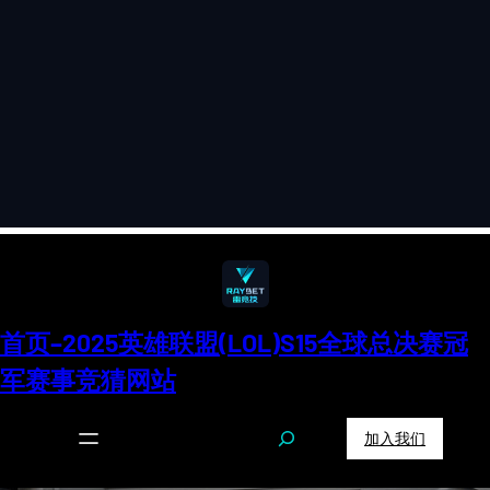
首页–2025英雄联盟(LOL)s15全球总决赛冠
军赛事竞猜网站
S
加入我们
e
a