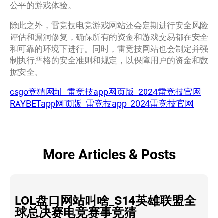
公平的游戏体验。
除此之外，雷竞技电竞游戏网站还会定期进行安全风险
评估和漏洞修复，确保所有的资金和游戏交易都在安全
和可靠的环境下进行。同时，雷竞技网站也会制定并强
制执行严格的安全准则和规定，以保障用户的资金和数
据安全。
csgo竞猜网址_雷竞技app网页版_2024雷竞技官网
RAYBETapp网页版_雷竞技app_2024雷竞技官网
More Articles & Posts
LOL盘口网站叫啥_S14英雄联盟全
球总决赛电竞赛事竞猜