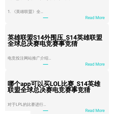
1. 《英雄联盟》全…
：
Read More
L
O
L
英雄联盟S14外围压_S14英雄联盟
盘
全球总决赛电竞赛事竞猜
口
网
电竞投注网站推广介绍…
站
：
Read More
叫
英
啥
雄
_
联
哪个app可以买LOL比赛_S14英雄
S
盟
联盟全球总决赛电竞赛事竞猜
1
S
4
1
英
对于LPL的比赛进行…
4
雄
：
Read More
外